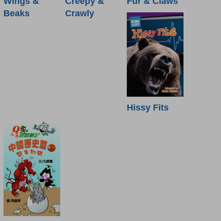
Wings &
Creepy &
Fur & Claws
Beaks
Crawly
Hissy Fits