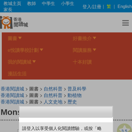
Skip
教城主頁
教師
中學生
小學生
繁
登入/註冊
|
|
English
to
家長
main
content
圖書
好書推介
e悅讀學校計劃
閱讀服務
我的閱讀城
十本好讀
漫話生活
香港閱讀城
> 圖書 >
自然科普
>
普及科學
香港閱讀城
> 圖書 >
自然科普
>
動植物
香港閱讀城
> 圖書 >
人文史地
>
歷史
Monster Hunting
請登入以享受個人化閱讀體驗，或按「略
3.5