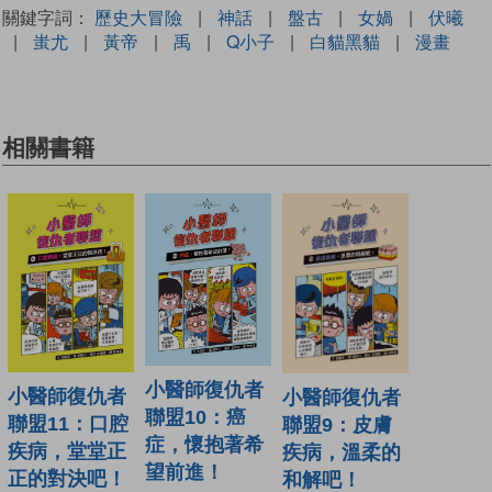
關鍵字詞：
歷史大冒險
|
神話
|
盤古
|
女媧
|
伏曦
|
蚩尤
|
黃帝
|
禹
|
Q小子
|
白貓黑貓
|
漫畫
相關書籍
小醫師復仇者
小醫師復仇者
小醫師復仇者
聯盟10：癌
聯盟11：口腔
聯盟9：皮膚
症，懷抱著希
疾病，堂堂正
疾病，溫柔的
望前進！
正的對決吧！
和解吧！