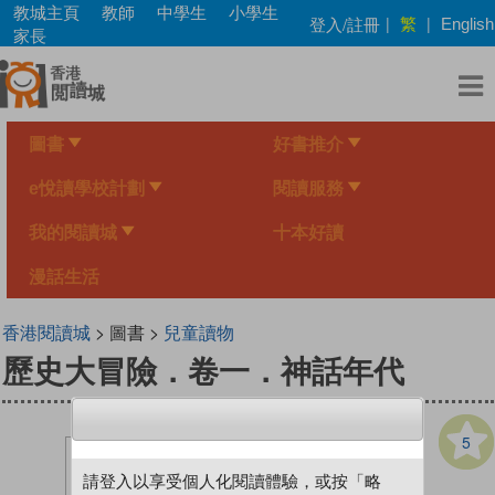
Skip
教城主頁
教師
中學生
小學生
繁
登入/註冊
|
|
English
to
家長
main
content
圖書
好書推介
e悅讀學校計劃
閱讀服務
我的閱讀城
十本好讀
漫話生活
香港閱讀城
> 圖書 >
兒童讀物
歷史大冒險．卷一．神話年代
5
請登入以享受個人化閱讀體驗，或按「略