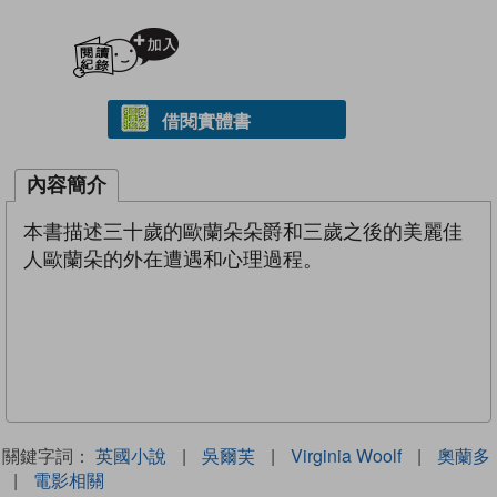
加入閱讀紀錄
借閱實體書
內容簡介
本書描述三十歲的歐蘭朵朵爵和三歲之後的美麗佳
人歐蘭朵的外在遭遇和心理過程。
關鍵字詞：
英國小說
|
吳爾芙
|
Virginia Woolf
|
奧蘭多
|
電影相關