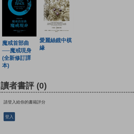
愛麗絲鏡中棋
魔戒首部曲
緣
──魔戒現身
(全新修訂譯
本)
讀者書評
(0)
請登入給你的書籍評分
登入