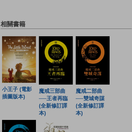
相關書籍
小王子 (電影
魔戒三部曲
魔戒二部曲
插圖版本)
──王者再臨
──雙城奇謀
(全新修訂譯
(全新修訂譯
本)
本)