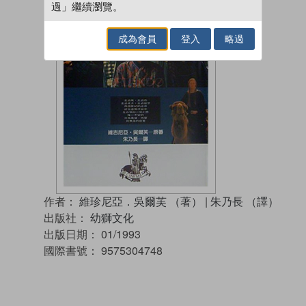
過」繼續瀏覽。
成為會員
登入
略過
作者：
維珍尼亞．吳爾芙 （著）
|
朱乃長 （譯）
出版社：
幼獅文化
出版日期：
01/1993
國際書號：
9575304748