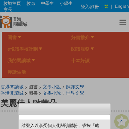
Skip
教城主頁
教師
中學生
小學生
繁
登入/註冊
|
|
English
to
家長
main
content
圖書
好書推介
e悅讀學校計劃
閱讀服務
我的閱讀城
十本好讀
漫話生活
香港閱讀城
> 圖書 >
文學小說
>
翻譯文學
香港閱讀城
> 圖書 >
文學小說
>
世界文學
美麗佳人歐蘭朵
0
請登入以享受個人化閱讀體驗，或按「略