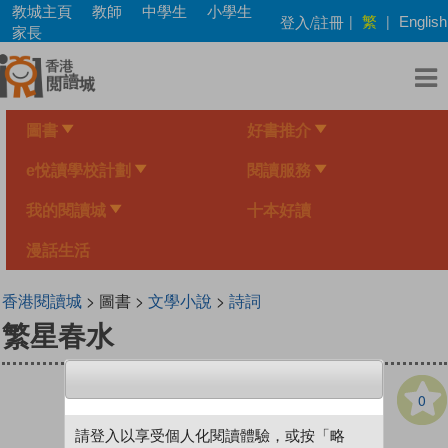
Skip
教城主頁
教師
中學生
小學生
繁
登入/註冊
|
|
English
to
家長
main
content
圖書
好書推介
e悅讀學校計劃
閱讀服務
我的閱讀城
十本好讀
漫話生活
香港閱讀城
> 圖書 >
文學小說
>
詩詞
繁星春水
0
請登入以享受個人化閱讀體驗，或按「略