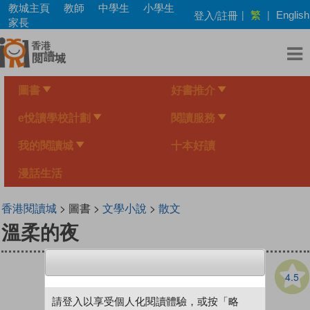
Skip
教城主頁
教師
中學生
小學生
繁
登入/註冊
|
|
English
to
家長
main
content
圖書
好書推介
e悅讀學校計劃
閱讀服務
我的閱讀城
十本好讀
漫話生活
香港閱讀城
> 圖書 >
文學小說
>
散文
溫柔的夜
4.5
請登入以享受個人化閱讀體驗，或按「略