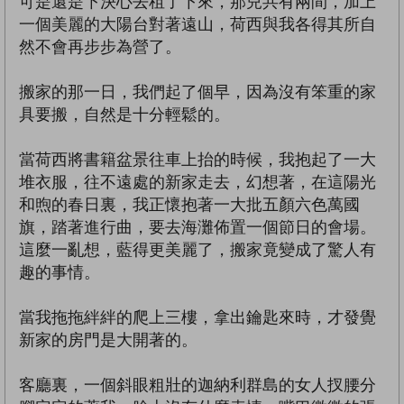
可是還是下決心去租了下來，那兒共有兩間，加上
一個美麗的大陽台對著遠山，荷西與我各得其所自
然不會再步步為營了。
搬家的那一日，我們起了個早，因為沒有笨重的家
具要搬，自然是十分輕鬆的。
當荷西將書籍盆景往車上抬的時候，我抱起了一大
堆衣服，往不遠處的新家走去，幻想著，在這陽光
和煦的春日裏，我正懷抱著一大批五顏六色萬國
旗，踏著進行曲，要去海灘佈置一個節日的會場。
這麼一亂想，藍得更美麗了，搬家竟變成了驚人有
趣的事情。
當我拖拖絆絆的爬上三樓，拿出鑰匙來時，才發覺
新家的房門是大開著的。
客廳裏，一個斜眼粗壯的迦納利群島的女人扠腰分