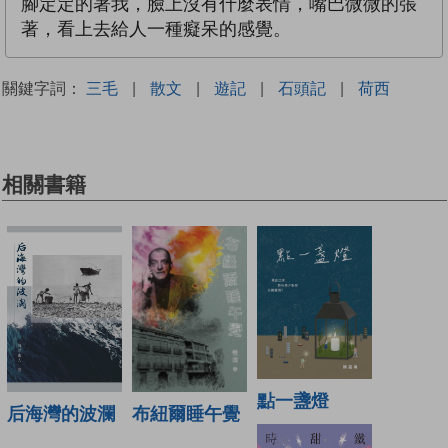
腳定定的著我，臉上沒有什麼表情，嘴巴微微的張
著，看上去給人一種癡呆的感覺。
關鍵字詞：
三毛
|
散文
|
遊記
|
石頭記
|
荷西
相關書籍
點一盞燈
布紐爾睡午覺
后海灣的波瀾