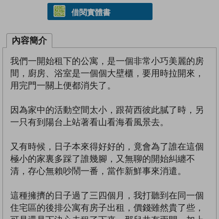
借閱實體書
內容簡介
我們一開始租下的公寓，是一個非常小巧美麗的房
間，廚房、浴室是一個個大壁櫃，要用時拉開來，
用完門一關上便都消失了。
因為家中的活動空間太小，跟荷西彼此膩了時，另
一只有到陽台上站著看山看海看風景去。
又有時候，日子本來得好好的，竟會為了誰在這個
極小的家裏多踩了誰幾腳，又無聊的開始糾纏不
清，存心無賴吵鬧一番，當作新鮮事來消遣。
這種擁擠的日子過了三四個月，我打聽到在同一個
住宅區的後排公寓有房子出租，價錢雖然貴了些，