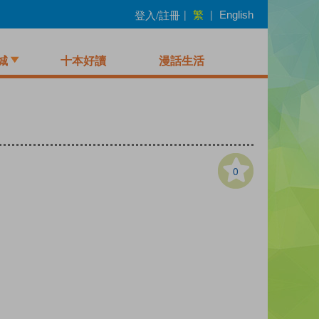
繁
登入/註冊
|
|
English
城
十本好讀
漫話生活
0