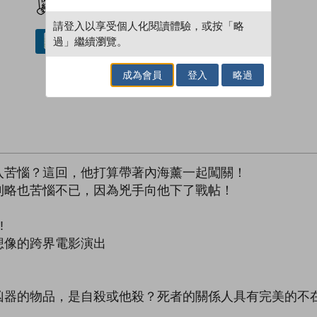
請登入以享受個人化閱讀體驗，或按「略
過」繼續瀏覽。
借閱實體書
成為會員
登入
略過
入苦惱？這回，他打算帶著內海薰一起闖關！
利略也苦惱不已，因為兇手向他下了戰帖！
!
想像的跨界電影演出
凶器的物品，是自殺或他殺？死者的關係人具有完美的不