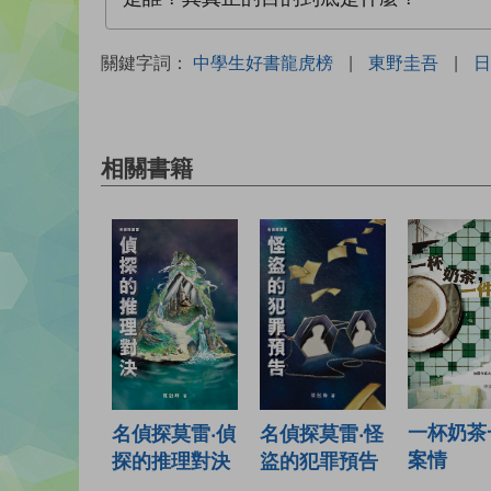
關鍵字詞：
中學生好書龍虎榜
|
東野圭吾
|
日
相關書籍
一杯奶茶
名偵探莫雷‧偵
名偵探莫雷‧怪
案情
探的推理對決
盜的犯罪預告