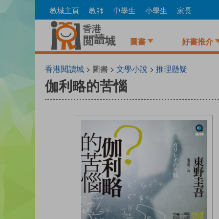
Skip
教城主頁
教師
中學生
小學生
家長
to
main
content
圖書
好書推介
香港閱讀城
> 圖書 >
文學小說
>
推理懸疑
伽利略的苦惱