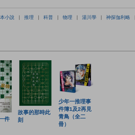
本小說
|
推理
|
科普
|
物理
|
湯川學
|
神探伽利略
少年一推理事
件簿1及2再見
故事的那時此
青鳥（全二
一件
刻
冊）