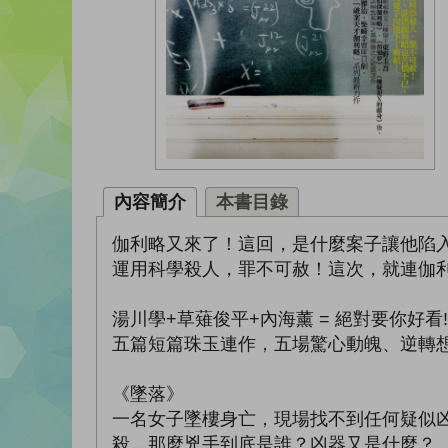
內容簡介
本書目錄
伽利略又來了！這回，是什麼案子讓他陷
運用科學殺人，罪不可赦！這次，就連伽
湯川學+草薙俊平+內海薰 = 絕對要你好看!
五篇短篇珠玉連作，五場驚心動魄、逆轉
《墜落》
一名女子墜樓身亡，現場找不到任何疑似
殺，那麼兇手到底是誰？凶器又是什麼？