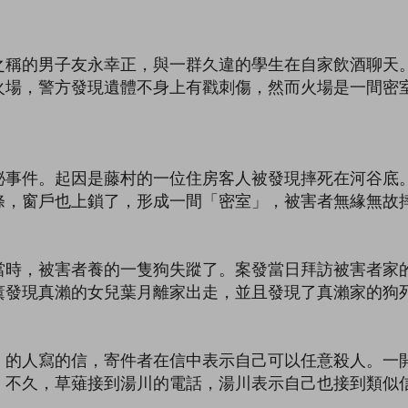
之稱的男子友永幸正，與一群久違的學生在自家飲酒聊天
火場，警方發現遺體不身上有戳刺傷，然而火場是一間密
祕事件。起因是藤村的一位住房客人被發現摔死在河谷底
條，窗戶也上鎖了，形成一間「密室」，被害者無緣無故
當時，被害者養的一隻狗失蹤了。案發當日拜訪被害者家
薰發現真瀨的女兒葉月離家出走，並且發現了真瀨家的狗
」的人寫的信，寄件者在信中表示自己可以任意殺人。一
。不久，草薙接到湯川的電話，湯川表示自己也接到類似