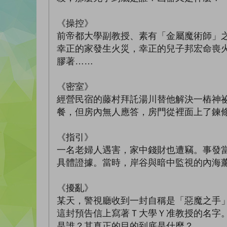
《操控》
前帝都大學副教授、素有「金屬魔術師」
幸正的家發生火災，幸正的兒子邦宏命喪
膠著……
《密室》
經營民宿的藤村拜託湯川替他解決一樁神
餐，但房內無人應答，房門從裡面上了鍊
《指引》
一名老婦人遇害，家中錢財也遭竊。事發
具體證據。當時，岸谷與暗中監視的內海
《擾亂》
某天，警視廳收到一封自稱是「惡魔之手
這封預告信上寫著Ｔ大學Ｙ准教授的名字
是誰？其真正的目的到底是什麼？