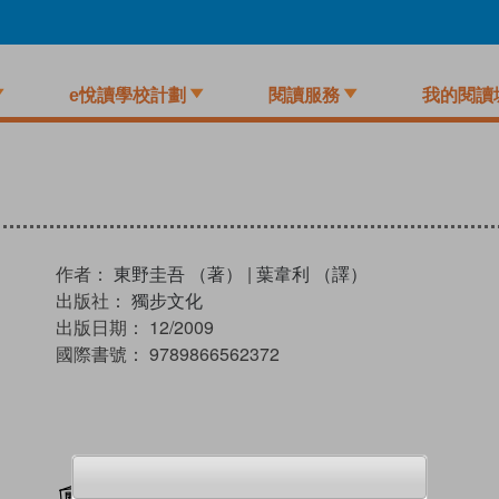
e悅讀學校計劃
閱讀服務
我的閱讀
作者：
東野圭吾 （著）
|
葉韋利 （譯）
出版社：
獨步文化
出版日期：
12/2009
國際書號：
9789866562372
加入閱讀紀錄