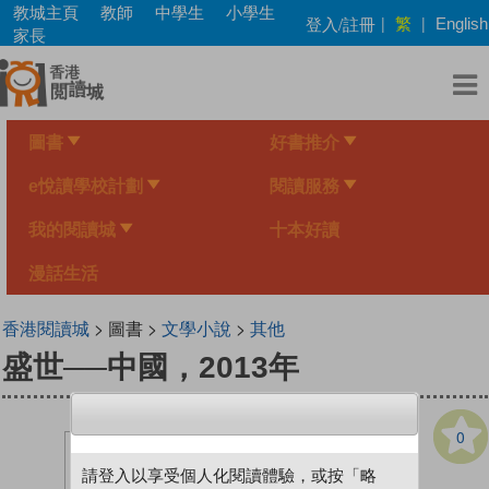
Skip
教城主頁
教師
中學生
小學生
繁
登入/註冊
|
|
English
to
家長
main
content
圖書
好書推介
e悅讀學校計劃
閱讀服務
我的閱讀城
十本好讀
漫話生活
香港閱讀城
> 圖書 >
文學小說
>
其他
盛世──中國，2013年
0
請登入以享受個人化閱讀體驗，或按「略