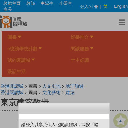
Skip
教城主頁
教師
中學生
小學生
繁
登入/註冊
|
|
English
to
家長
main
content
圖書
好書推介
e悅讀學校計劃
閱讀服務
我的閱讀城
十本好讀
漫話生活
香港閱讀城
> 圖書 >
人文史地
>
地理旅遊
香港閱讀城
> 圖書 >
文化藝術
>
建築
東京建築散步
4
請登入以享受個人化閱讀體驗，或按「略