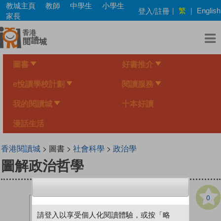
Skip
教城主頁
教師
中學生
小學生
繁
登入/註冊
|
|
English
to
家長
main
content
圖書
好書推介
e悅讀學校計劃
閱讀服務
我的閱讀城
十本好讀
漫話生活
香港閱讀城
> 圖書 >
社會科學
>
政治學
圖解政治哲學
0
請登入以享受個人化閱讀體驗，或按「略