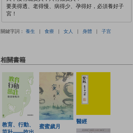
要美得透、老得慢、病得少、孕得好，必須養好子
宮！
關鍵字詞：
養生
|
食療
|
女人
|
身體
|
子宫
相關書籍
醫經
教育、行動、
蜜蜜歲月
茁壯——吃出