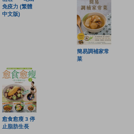
免疫力 (繁體
中文版)
簡易調補家常
菜
愈食愈瘦 3 停
止脂肪生長