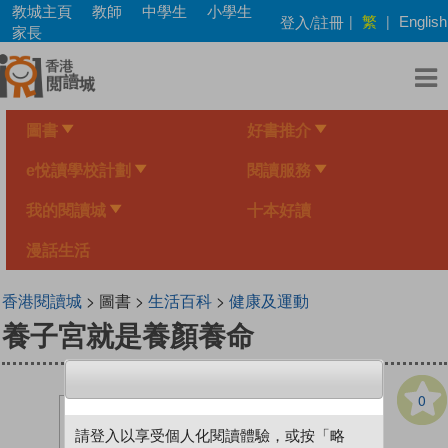
Skip
教城主頁
教師
中學生
小學生
繁
登入/註冊
|
|
English
to
家長
main
content
圖書
好書推介
e悅讀學校計劃
閱讀服務
我的閱讀城
十本好讀
漫話生活
香港閱讀城
> 圖書 >
生活百科
>
健康及運動
養子宮就是養顏養命
0
請登入以享受個人化閱讀體驗，或按「略