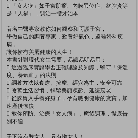
 「女人病」如子宮肌瘤、內膜異位症、盆腔炎等
是「人禍」，調治一體才治本
著名中醫專家教你如何觀察和呵護子宮，
學做自己的調養專家，勤養好氣色，遠離婦科疾
病，
讓你擁有美麗健康的人生！
本書針對現代女生需要，易讀易明易用：
 透過臨床實證學習正確理論及知識，堅守「保溫
度、養氣血」的法則
 調養方法以食療、按摩、經穴為主，安全可靠
 改善生活習慣，輕鬆美顏凍齡、延緩衰老
 從脾胃入手養好身子，孕育聰明健康的寶寶，加
速產後恢復
 教你預防、治療「女人病」，癒後調理，徹底告
別不適
天下沒有醜女人，只有懶女人！