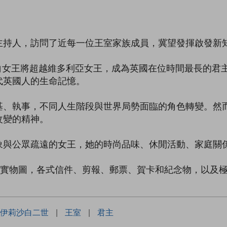
主持人，訪問了近每一位王室家族成員，冀望發揮啟發新
麗莎白女王將超越維多利亞女王，成為英國在位時間最長的
代英國人的生命記憶。
基、執事，不同人生階段與世界局勢面臨的角色轉變。然
改變的精神。
象與公眾疏遠的女王，她的時尚品味、休閒活動、家庭關
關實物圖，各式信件、剪報、郵票、賀卡和紀念物，以及
伊莉沙白二世
|
王室
|
君主