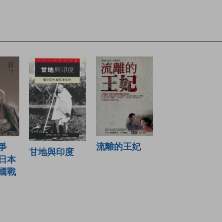
流離的王妃
爭
甘地與印度
日本
國戰