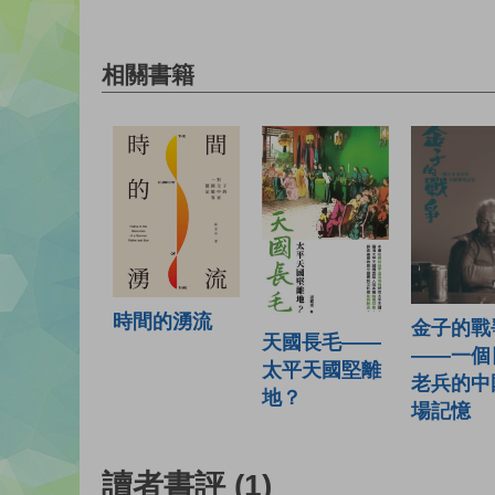
相關書籍
時間的湧流
金子的戰
天國長毛——
——一個
太平天國堅離
老兵的中
地？
場記憶
讀者書評
(1)