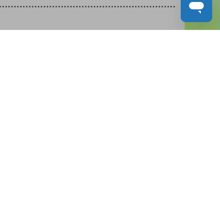
人才招募
聯絡我們
服務承諾
教城電子報
免責聲明
促進種族平等政策
無障礙網站設計