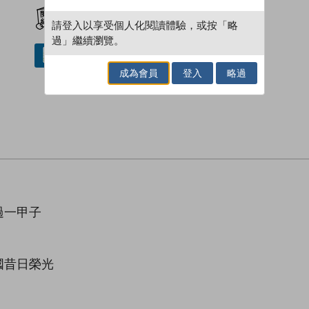
加入閱讀紀錄
請登入以享受個人化閱讀體驗，或按「略
過」繼續瀏覽。
借閱實體書
成為會員
登入
略過
過一甲子
國昔日榮光