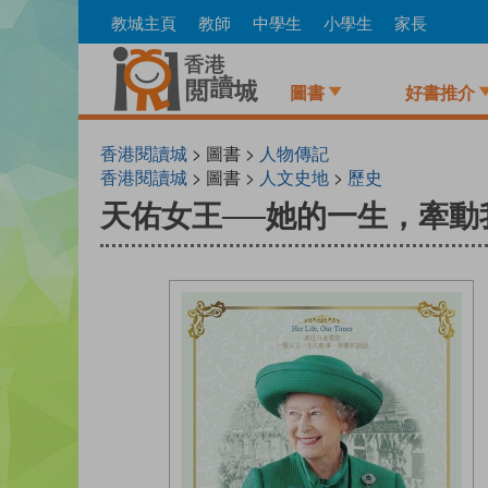
Skip
教城主頁
教師
中學生
小學生
家長
to
main
content
圖書
好書推介
香港閱讀城
> 圖書 >
人物傳記
香港閱讀城
> 圖書 >
人文史地
>
歷史
天佑女王──她的一生，牽動