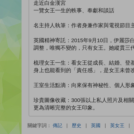
走近白金漢宮
一覽女王一生的軼事、奉獻和談話
名主持人執筆：作者身兼作家與電視節目
英國精神寄託：2015年9月10日，伊
調整，唯獨不變的，只有女王。她縱貫三
梳理女王一生：看女王從成長、結婚、登
身上也能看到的「責任感」，是女王未曾
王室生活點滴：向來保有神秘性、個人形
珍貴圖像收藏：300張以上私人照片及相
更為清晰完整的女王印象。
關鍵字詞：
傳記
|
歷史
|
英國
|
英女王
|