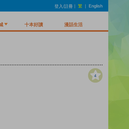
繁
登入/註冊
|
|
English
城
十本好讀
漫話生活
4