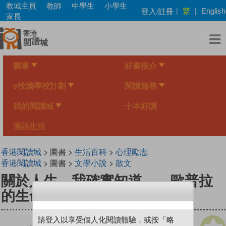
Skip
教城主頁
教師
中學生
小學生
繁
登入/註冊
|
|
English
to
家長
main
content
圖書
好書推介
e悅讀學校計劃
閱讀服務
我的閱讀城
十本好讀
漫話生活
香港閱讀城
> 圖書 >
生活百科
>
心理勵志
香港閱讀城
> 圖書 >
文學小說
>
散文
關於人生，我確實知道……歐普拉
的生命智慧
請登入以享受個人化閱讀體驗，或按「略