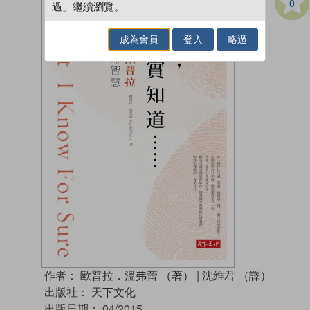
0
過」繼續瀏覽。
成為會員
登入
略過
作者：
歐普拉．溫弗蕾 （著）
|
沈維君 （譯）
出版社：
天下文化
出版日期：
04/2015