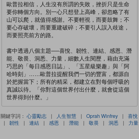
歐普拉相信，人生沒有所謂的失敗，挫折只是生命
要你轉個方向。別一心只想登上高峰，卻忽略了有
山可以爬，就值得感謝。不要輕視，而要鼓舞；不
要心存破壞，而要重建破碎；不要引人誤入歧途，
而要照亮前方的路。
書中透過八個主題──喜悅、韌性、連結、感恩、潛
能、敬畏、洞悉、力量，細數人生閱歷，藉由充滿
巧思的「每日感恩日誌」、「五星級樂趣」與「阿
哈時刻」……歐普拉提醒我們一切的豐富，都源自
於把握當下；所有的精采，都建立在對每個呼吸的
真誠以待。「你對這個世界付出什麼，就會從這個
世界得到什麼。」
關鍵字詞：
心靈勵志
|
人生智慧
|
Oprah Winfrey
|
喜悅
|
韌性
|
連結
|
感恩
|
潛能
|
敬畏
|
洞悉
|
力量