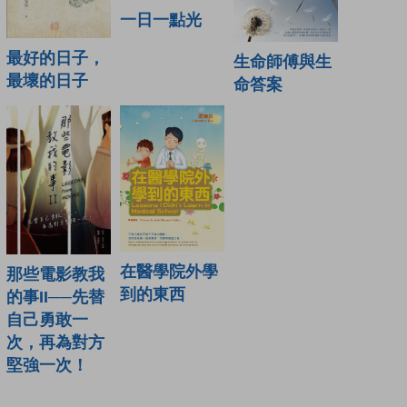
一日一點光
最好的日子，
生命師傅與生
最壞的日子
命答案
在醫學院外學
那些電影教我
到的東西
的事II──先替
自己勇敢一
次，再為對方
堅強一次！