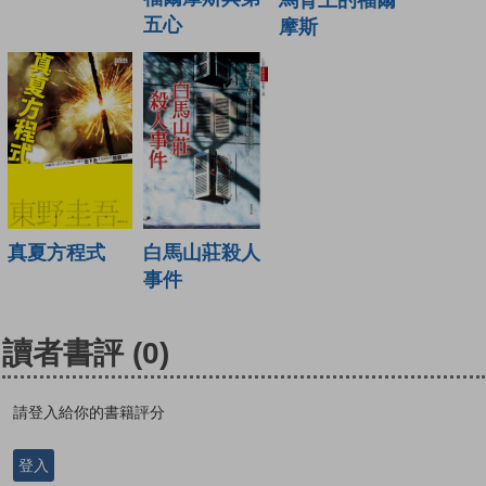
五心
摩斯
白馬山莊殺人
真夏方程式
事件
讀者書評
(0)
請登入給你的書籍評分
登入