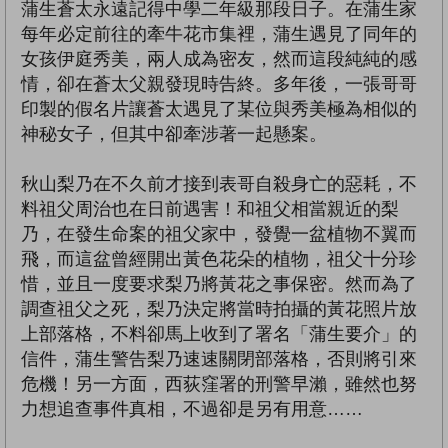
蒲生蒼太永遠記得中學二年級那段日子。在蒲生家
每年必定前往的牽牛花市集裡，蒲生遇見了同年的
女孩伊庭秀美，兩人成為密友，然而這段純純的感
情，卻在蒼太父親發現時告終。多年後，一張哥哥
印製的假名片讓蒼太遇見了某位與秀美極為相似的
神秘女子，但其中卻牽涉著一起懸案。
秋山梨乃在不久前才接到表哥自殺身亡的惡耗，不
料祖父周治也在日前遇害！和祖父相當親近的梨
乃，在發生命案的祖父家中，發覺一盆植物不翼而
飛，而這盆曾經開出黃色花朵的植物，祖父十分珍
惜，並且一度要求梨乃將黃花之事保密。然而為了
調查祖父之死，梨乃決定將當時拍攝的黃花照片放
上部落格，不料卻馬上收到了署名「蒲生要介」的
信件，蒲生警告梨乃速速關閉部落格，否則將引來
危機！另一方面，西荻窪署的刑警早瀨，雖然也努
力想追查事件真相，不過卻是另有用意……