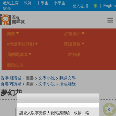
Skip
教城主頁
教師
中學生
小學生
繁
登入/註冊
|
|
English
to
家長
main
content
圖書
好書推介
e悅讀學校計劃
閱讀服務
我的閱讀城
十本好讀
漫話生活
香港閱讀城
> 圖書 >
文學小說
>
翻譯文學
香港閱讀城
> 圖書 >
文學小說
>
推理懸疑
夢幻花
0
請登入以享受個人化閱讀體驗，或按「略