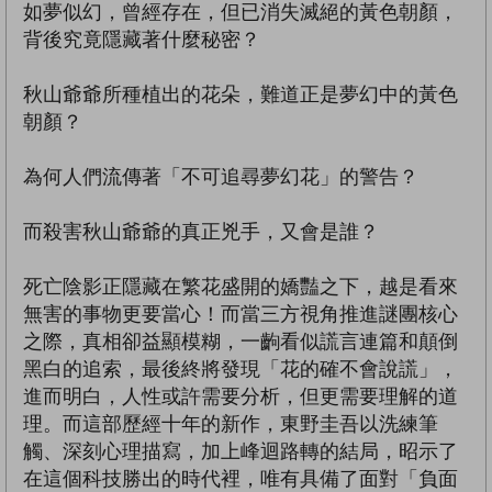
如夢似幻，曾經存在，但已消失滅絕的黃色朝顏，
背後究竟隱藏著什麼秘密？
秋山爺爺所種植出的花朵，難道正是夢幻中的黃色
朝顏？
為何人們流傳著「不可追尋夢幻花」的警告？
而殺害秋山爺爺的真正兇手，又會是誰？
死亡陰影正隱藏在繁花盛開的嬌豔之下，越是看來
無害的事物更要當心！而當三方視角推進謎團核心
之際，真相卻益顯模糊，一齣看似謊言連篇和顛倒
黑白的追索，最後終將發現「花的確不會說謊」，
進而明白，人性或許需要分析，但更需要理解的道
理。而這部歷經十年的新作，東野圭吾以洗練筆
觸、深刻心理描寫，加上峰迴路轉的結局，昭示了
在這個科技勝出的時代裡，唯有具備了面對「負面