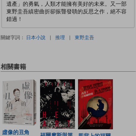
遺產」的勇氣，人類才能擁有美好的未來。又一部
東野圭吾縝密曲折卻振聾發聵的反思之作，絕不容
錯過！
關鍵字詞：
日本小說
|
推理
|
東野圭吾
相關書籍
虛像的丑角
福爾摩斯與第
馬背上的福爾