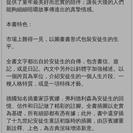
提供了童年最美好而忠實的陪伴；讓長大後的人們
能夠細細咀嚼故事傳達出的真摯情感。
本書特色：
市場上難得一見，以圖畫書形式包裝安徒生的生
平。
全書文字都出自於安徒生的自傳，包含書信、遊
記，或是日記。內文中另外以斜體字加強補述。以
一個跨頁為單位，介紹安徒生的一個人生片段、一
種人格特質，或是一項特殊才藝。
德國知名插畫家莎賓娜．弗利德利森為安徒生的回
憶、信件和日記做了精彩的註腳。全書插圖以史實
為基礎，所有細節都有憑有據；此外，書中還穿插
了十九世紀安徒生童話初版時的插圖，由莎賓娜重
新詮釋、上色，為古典況味增添新意。