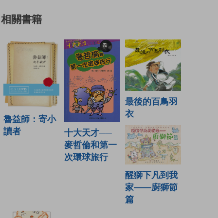
相關書籍
最後的百鳥羽
衣
魯益師：寄小
讀者
十大天才──
麥哲倫和第一
次環球旅行
醒獅下凡到我
家——廚獅節
篇