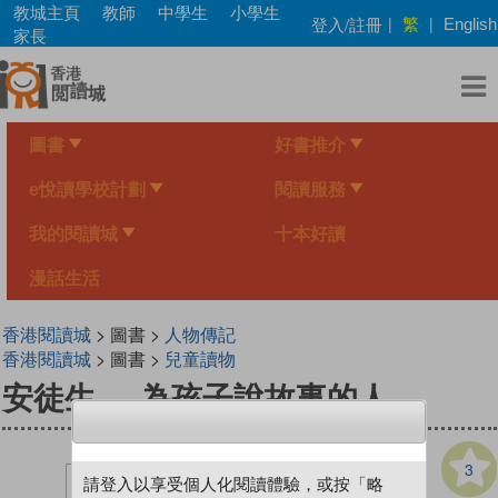
Skip
教城主頁
教師
中學生
小學生
繁
登入/註冊
|
|
English
to
家長
main
content
圖書
好書推介
e悅讀學校計劃
閱讀服務
我的閱讀城
十本好讀
漫話生活
香港閱讀城
> 圖書 >
人物傳記
香港閱讀城
> 圖書 >
兒童讀物
安徒生──為孩子說故事的人
3
請登入以享受個人化閱讀體驗，或按「略