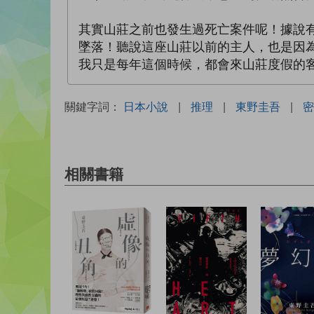
其實山莊之前也發生過死亡案件呢！據說
墜落！聽說這座山莊以前的主人，也是因
我只是每年這個時候，都會來山莊度假的
關鍵字詞：
日本小說
|
推理
|
東野圭吾
|
密
相關書籍