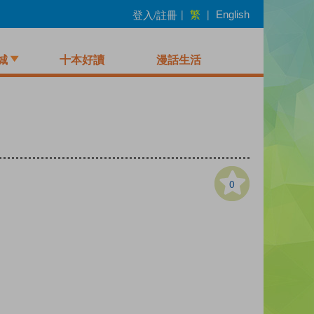
繁
登入/註冊
|
|
English
城
十本好讀
漫話生活
0