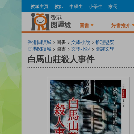
Skip
教城主頁
教師
中學生
小學生
家長
to
main
content
圖書
好書推介
香港閱讀城
> 圖書 >
文學小說
>
推理懸疑
香港閱讀城
> 圖書 >
文學小說
>
翻譯文學
白馬山莊殺人事件