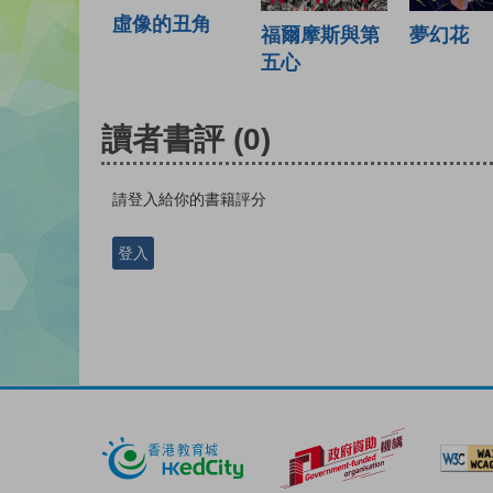
虛像的丑角
福爾摩斯與第
夢幻花
五心
讀者書評
(0)
請登入給你的書籍評分
登入