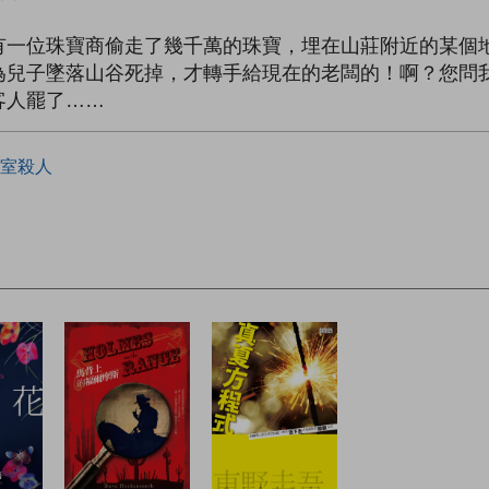
有一位珠寶商偷走了幾千萬的珠寶，埋在山莊附近的某個
為兒子墜落山谷死掉，才轉手給現在的老闆的！啊？您問
客人罷了……
室殺人