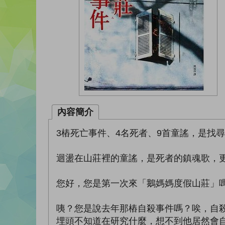
內容簡介
3樁死亡事件、4名死者、9首童謠，是找
迴盪在山莊裡的童謠，是死者的鎮魂歌，
您好，您是第一次來「鵝媽媽度假山莊」
咦？您是說去年那樁自殺事件嗎？唉，自
埋頭不知道在研究什麼，想不到他居然會