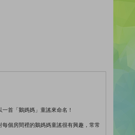
以一首「鵝媽媽」童謠來命名！
對每個房間裡的鵝媽媽童謠很有興趣，常常