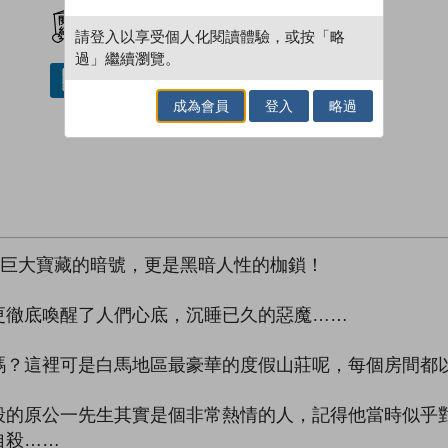
加入閱讀紀錄
請登入以享受個人化閱讀體驗，或按「略
過」繼續瀏覽。
借閱實體書
成為會員
登入
略過
尋巨大寶藏的暗號，更是黑暗人性的枷鎖！
更徹底喚醒了人們心底，沉睡已久的惡魔……
嗎？這裡可是白馬地區最豪華的度假山莊呢，每個房間都
殺的原公一先生其實是個非常熱情的人，記得他當時似乎
自殺……