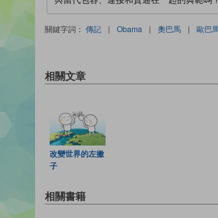
與當代包容、連接和貫通在一起的典範嗎
關鍵字詞：
傳記
|
Obama
|
奧巴馬
|
歐巴
相關文章
改變世界的左撇
子
相關書籍