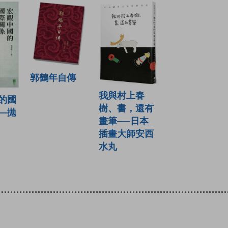
郭鶴年自傳
我與村上春
的國
樹、書，還有
—拋
畫筆──日本
插畫大師安西
水丸