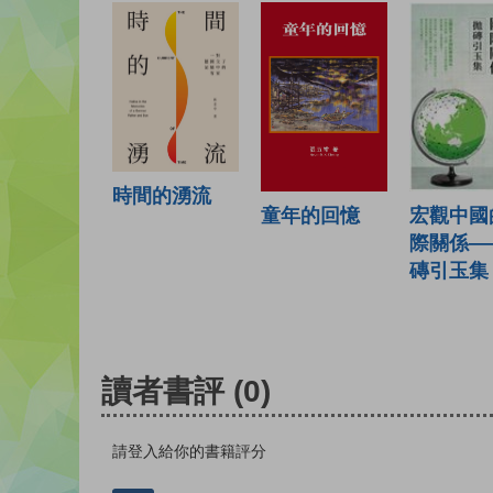
時間的湧流
宏觀中國
童年的回憶
際關係—
磚引玉集
讀者書評
(0)
請登入給你的書籍評分