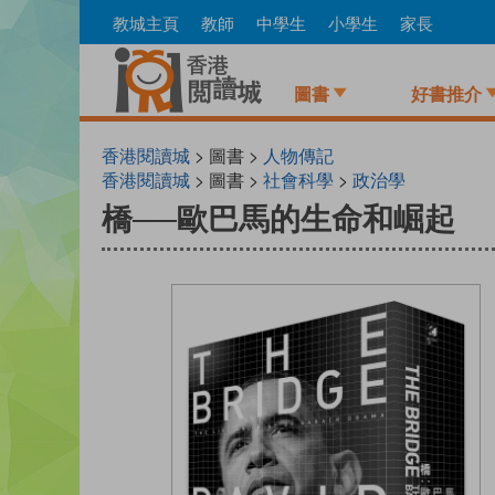
Skip
教城主頁
教師
中學生
小學生
家長
to
main
content
圖書
好書推介
香港閱讀城
> 圖書 >
人物傳記
香港閱讀城
> 圖書 >
社會科學
>
政治學
橋──歐巴馬的生命和崛起