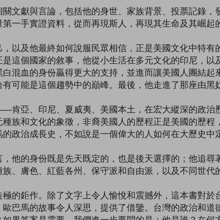
相關文獻與言論，包括他的身世、家族背景、投票記錄，
量第一手實證資料，從而再現斯人，再現其生命及其崛起
己，以及他最終如何說服民眾相信，正是美國文化中特有
正是這個國家的敘事，他從小生活在多元文化的印尼，以
黑白混血的身份贏得更大的支持，並進而讓美國人團結起
恰有可能是這個趨勢中的巔峰。最後，他走進了那座由黑
——肯亞、印尼、夏威夷、美國本土，在宏大縱深的政治
元種族和文化的象徵，非裔美國人的歷程正是美國的歷程
馬的政治成長史，不如說是一個偉大的人如何在大歷史中
言，他的身份既是先天既定的，也是後天選擇的；他追尋
種族、膚色、紅藍各州、保守派和自由派，以及不同世代
造極的鉅作。除了文字上令人愉悅和震撼外，這本書對於
，歐巴馬的故事令人深思，提供了借鑒。台灣的政治和道