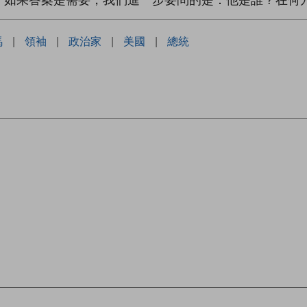
？如果答案是需要，我們進一步要問的是：他是誰？在何
馬
|
領袖
|
政治家
|
美國
|
總統