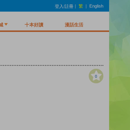
繁
登入/註冊
|
|
English
城
十本好讀
漫話生活
0