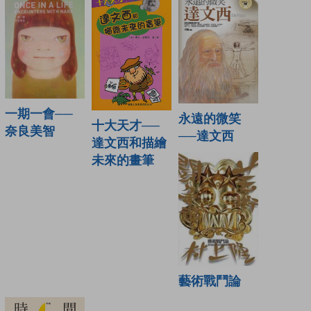
一期一會──
永遠的微笑
十大天才──
奈良美智
──達文西
達文西和描繪
未來的畫筆
藝術戰鬥論