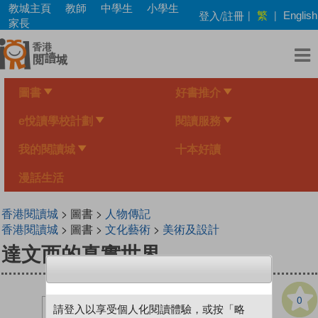
Skip
教城主頁
教師
中學生
小學生
繁
登入/註冊
|
|
English
to
家長
main
content
圖書
好書推介
e悅讀學校計劃
閱讀服務
我的閱讀城
十本好讀
漫話生活
香港閱讀城
> 圖書 >
人物傳記
香港閱讀城
> 圖書 >
文化藝術
>
美術及設計
達文西的真實世界
0
請登入以享受個人化閱讀體驗，或按「略