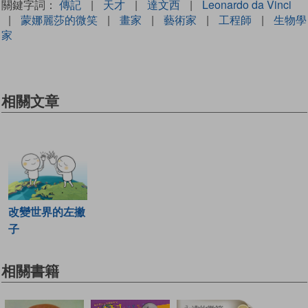
關鍵字詞：
傳記
|
天才
|
達文西
|
Leonardo da Vinci
|
蒙娜麗莎的微笑
|
畫家
|
藝術家
|
工程師
|
生物學
家
相關文章
改變世界的左撇
子
相關書籍