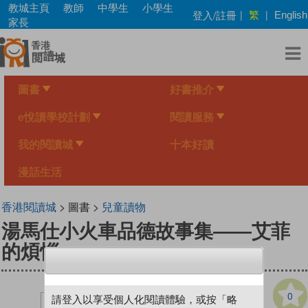
Skip
教城主頁
教師
中學生
小學生
繁
登入/註冊
|
|
English
to
家長
main
content
圖書
好書推介
e悅讀學校計劃
閱讀服務
我的閱讀城
十本好讀
漫話生活
香港閱讀城
> 圖書 >
兒童讀物
湯馬仕小火車品德故事集——艾菲
的煩惱
0
請登入以享受個人化閱讀體驗，或按「略