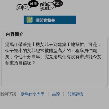
試閲
加入閱讀紀錄
借閱實體書
內容簡介
湯馬仕帶著挖土機艾菲來到建築工地幫忙。可是，
個子矮小的艾菲經常被體型高大的工程隊員們嘲
笑，令他十分自卑。究竟湯馬仕有沒有辦法能令艾
菲重拾自信呢？
關鍵字詞：
湯馬仕小火車
|
品德
|
兒童讀物