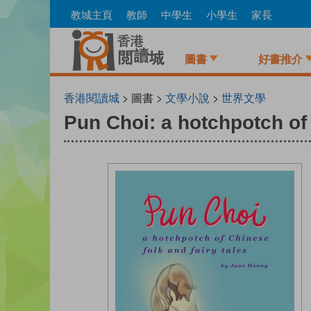
Skip
教城主頁
教師
中學生
小學生
家長
to
main
content
圖書
好書推介
香港閱讀城
> 圖書 >
文學小說
>
世界文學
Pun Choi: a hotchpotch of 