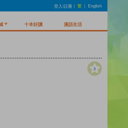
繁
登入/註冊
|
|
English
城
十本好讀
漫話生活
3