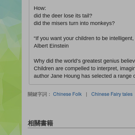
How:
did the deer lose its tail?
did the misers turn into monkeys?
“If you want your children to be intelligent
Albert Einstein
Why did the world’s greatest genius believ
Children are compelled to interpret, imagine,
author Jane Houng has selected a range of
關鍵字詞：
Chinese Folk
|
Chinese Fairy tales
相關書籍