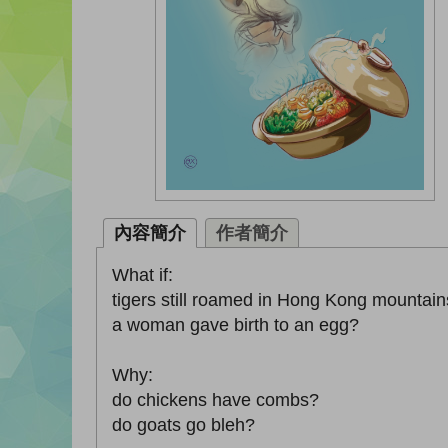
內容簡介
作者簡介
What if:
tigers still roamed in Hong Kong mountai
a woman gave birth to an egg?
Why:
do chickens have combs?
do goats go bleh?