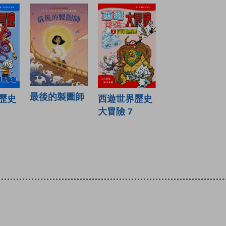
最後的製圖師
西遊世界歷史
歷史
大冒險 7