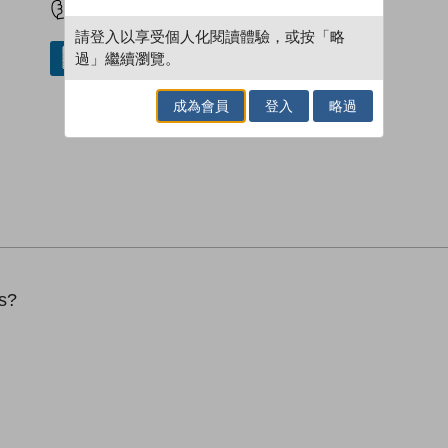
請登入以享受個人化閱讀體驗，或按「略
過」繼續瀏覽。
借閱實體書
成為會員
登入
略過
ns?