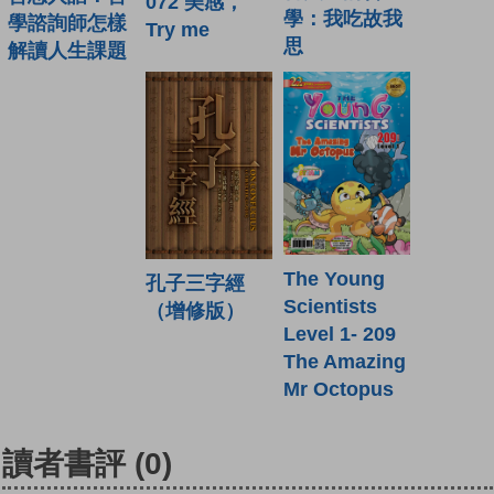
072 美感，
學：我吃故我
學諮詢師怎樣
Try me
思
解讀人生課題
The Young
孔子三字經
Scientists
（增修版）
Level 1- 209
The Amazing
Mr Octopus
讀者書評
(0)