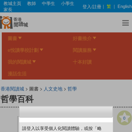
Skip
教城主頁
教師
中學生
小學生
繁
登入/註冊
|
|
English
to
家長
main
content
圖書
好書推介
e悅讀學校計劃
閱讀服務
我的閱讀城
十本好讀
漫話生活
香港閱讀城
> 圖書 >
人文史地
>
哲學
哲學百科
0
請登入以享受個人化閱讀體驗，或按「略