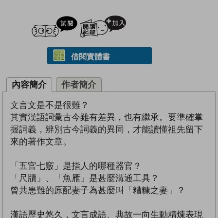
試閲
加入閱讀紀錄
借閱實體書
內容簡介
作者簡介
文言文是不是很難？
其實漢語詞彙古今雖有差異，也有繼承。要準確掌
握詞義，辨別古今詞義的異同，才能讀懂祖先留下
來的著作文章。
「五官七竅」是指人的哪種器官？
「尺牘」、「魚雁」是甚麼溝通工具？
曾共患難的原配妻子為甚麼叫「糟糠之妻」？
漢語歷史悠久，文言成語、典故一向生動精煉表現