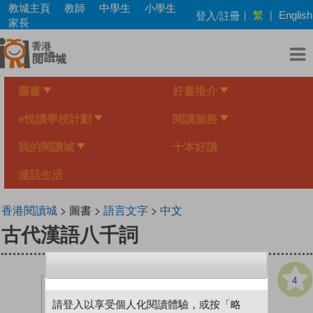
Skip
教城主頁
教師
中學生
小學生
繁
登入/註冊
|
|
English
to
家長
main
content
圖書
好書推介
e悅讀學校計劃
閱讀服務
我的閱讀城
十本好讀
漫話生活
香港閱讀城
> 圖書 >
語言文字
>
中文
古代漢語八千詞
4
請登入以享受個人化閱讀體驗，或按「略