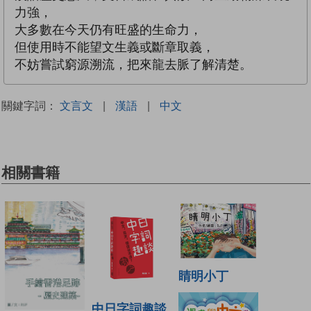
力強，
大多數在今天仍有旺盛的生命力，
但使用時不能望文生義或斷章取義，
不妨嘗試窮源溯流，把來龍去脈了解清楚。
關鍵字詞：
文言文
|
漢語
|
中文
相關書籍
睛明小丁
中日字詞趣談