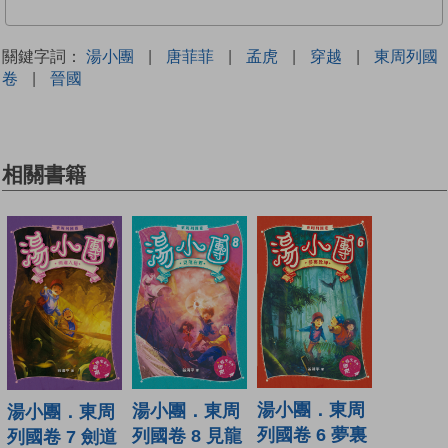
關鍵字詞：
湯小團
|
唐菲菲
|
孟虎
|
穿越
|
東周列國
卷
|
晉國
相關書籍
湯小團．東周
湯小團．東周
湯小團．東周
列國卷 6 夢裏
列國卷 8 見龍
列國卷 7 劍道