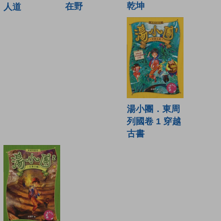
乾坤
在野
人道
湯小團．東周
列國卷 1 穿越
古書