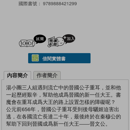
國際書號：
9789888421299
試閲
加入閱讀紀錄
借閱實體書
內容簡介
作者簡介
湯小團三人組遇到流亡中的晉國公子重耳，並和他
一起歷經艱辛，幫助他成爲晉國的新一任大王。書
魔會在重耳成爲大王的路上設置怎樣的障礙呢？
公元前656年，晉國公子重耳受到後母驪姬迫害出
逃，在各國流亡長達二十年，最後終於在秦穆公的
幫助下回到晉國成爲新一任大王——晉文公。