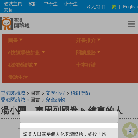
Skip
教城主頁
教師
中學生
小學生
繁
登入/註冊
|
|
English
to
家長
main
content
圖書
好書推介
e悅讀學校計劃
閱讀服務
我的閱讀城
十本好讀
漫話生活
香港閱讀城
> 圖書 >
文學小說
>
科幻歷險
香港閱讀城
> 圖書 >
兒童讀物
湯小團．東周列國卷 5 鏡裏的人
0
請登入以享受個人化閱讀體驗，或按「略