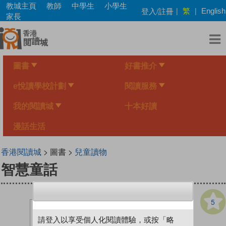
Skip
教城主頁
教師
中學生
小學生
繁
登入/註冊
|
|
English
to
家長
main
content
圖書
好書推介
e悅讀學校計劃
閱讀服務
我的閱讀城
十本好讀
漫話生活
香港閱讀城
> 圖書 >
兒童讀物
智慧童話
5
請登入以享受個人化閱讀體驗，或按「略