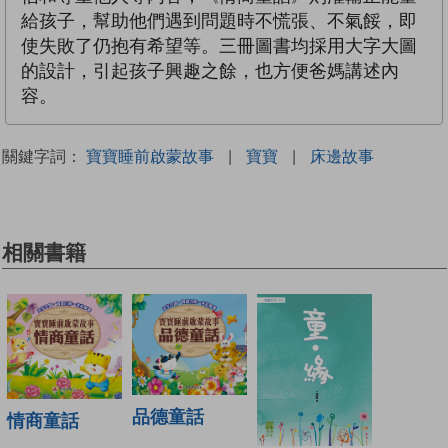
給孩子，幫助他們遇到問題時不慌張、不氣餒，即
使失敗了仍抱有希望等。三冊圖書均採用大字大圖
的設計，引起孩子興趣之餘，也方便爸媽講述內
容。
關鍵字詞：
寶寶睡前啟蒙故事
|
寶寶
|
床邊故事
相關書籍
品德童話
情商童話