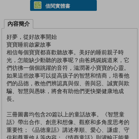
借閱實體書
內容簡介
好夢，從好故事開始
寶寶睡前啟蒙故事
相信每個寶寶都喜歡聽故事。美好的睡前親子時
光，怎能缺少動聽的故事呢？由爸媽娓娓道來，它
們彷彿一個個跳躍的音符，滋潤著小寶寶的心靈。
如果這些故事可以提高孩子的智慧和情商，培養他
們的品德，教他們辨認真與假、善與惡、誠實與欺
騙、智慧與愚昧，將會有助他們更快樂健康地成
長。
三冊圖書均包含20篇以上的童話故事。《智慧童
話》帶出合作、創意和想像、觀察和多角度思考的
重要性；《品德童話》講述孝順、愛心、謙虛、守
信和尊重他人等內容；《情商童話》則灌輸正能量