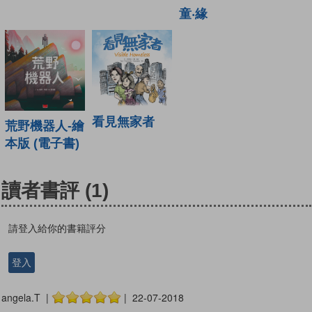
童‧緣
看見無家者
荒野機器人-繪
本版 (電子書)
讀者書評
(1)
請登入給你的書籍評分
登入
angela.T |
| 22-07-2018