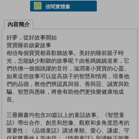
借閱實體書
內容簡介
好夢，從好故事開始
寶寶睡前啟蒙故事
相信每個寶寶都喜歡聽故事。美好的睡前親子時
光，怎能缺少動聽的故事呢？由爸媽娓娓道來，它
們彷彿一個個跳躍的音符，滋潤著小寶寶的心靈。
如果這些故事可以提高孩子的智慧和情商，培養他
們的品德，教他們辨認真與假、善與惡、誠實與欺
騙、智慧與愚昧，將會有助他們更快樂健康地成
長。
三冊圖書均包含20篇以上的童話故事。《智慧童
話》帶出合作、創意和想像、觀察和多角度思考的
重要性；《品德童話》講述孝順、愛心、謙虛、守
信和尊重他人等內容；《情商童話》則灌輸正能量