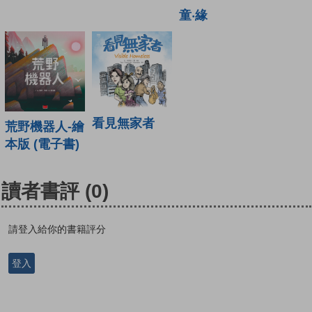
童‧緣
看見無家者
荒野機器人-繪
本版 (電子書)
讀者書評
(0)
請登入給你的書籍評分
登入