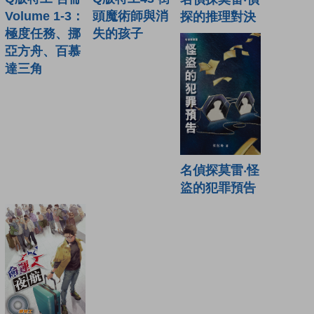
頭魔術師與消
Volume 1-3：
探的推理對決
失的孩子
極度任務、挪
亞方舟、百慕
達三角
名偵探莫雷‧怪
盜的犯罪預告