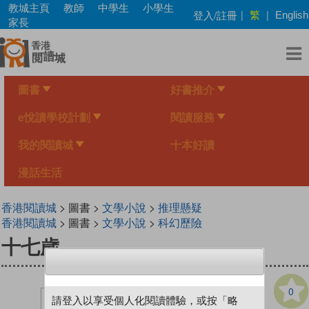
Skip
教城主頁
教師
中學生
小學生
繁
登入/註冊
|
|
English
to
家長
main
content
圖書
好書推介
e悅讀學校計劃
閱讀服務
我的閱讀城
十本好讀
漫話生活
香港閱讀城
> 圖書 >
文學小說
>
推理懸疑
香港閱讀城
> 圖書 >
文學小說
>
科幻歷險
十七歲
0
請登入以享受個人化閱讀體驗，或按「略