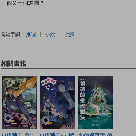
個又一個謎團？
關鍵字詞：
推理
|
小說
|
偵探
相關書籍
Q版特工43 街
Q版特工 合冊
名偵探莫雷‧偵