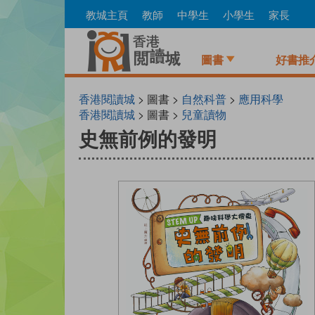
Skip
教城主頁
教師
中學生
小學生
家長
to
main
content
圖書
好書推
香港閱讀城
> 圖書 >
自然科普
>
應用科學
香港閱讀城
> 圖書 >
兒童讀物
史無前例的發明