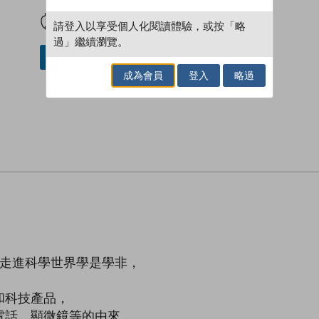
試閲
加入閱讀紀錄
請登入以享受個人化閱讀體驗，或按「略
過」繼續瀏覽。
借閱實體書
成為會員
登入
略過
讀者走進科學世界學是學非，
和科技產品，
電話、顯微鏡等的由來，