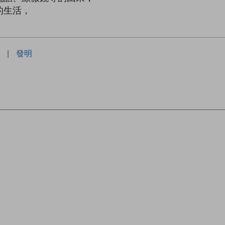
的生活，
|
發明