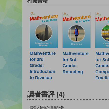
相關書籍
Mathventure
Mathventure
Mathv
for 3rd
for 3rd
for 3r
Grade:
Grade:
Grade
Introduction
Rounding
Compa
to Division
Fracti
讀者書評
(4)
請登入給你的書籍評分