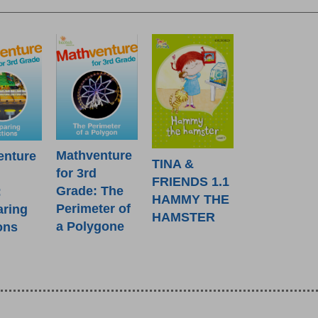
Mathventure
enture
TINA &
for 3rd
d
FRIENDS 1.1
Grade: The
:
HAMMY THE
Perimeter of
ring
HAMSTER
a Polygone
ons