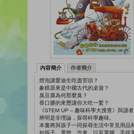
內容簡介
作者簡介
燈泡讓愛迪生吃盡苦頭？
象棋原來是中國古代的桌遊？
臭豆腐為何那麼臭？
香口膠的來歷讓你大吃一驚？
《STEM UP – 趣味科學大搜查》與
辨明是非理論，探尋科學趣味。
本書將與孩子一同探尋生活中常見用品
如筷子、電燈、汽車，以至電腦、手提