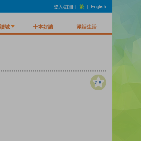
繁
登入/註冊
|
|
English
讀城
十本好讀
漫話生活
2.5