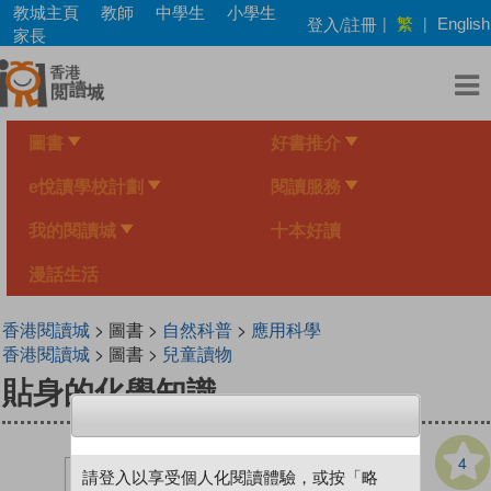
Skip
教城主頁
教師
中學生
小學生
繁
登入/註冊
|
|
English
to
家長
main
content
圖書
好書推介
e悅讀學校計劃
閱讀服務
我的閱讀城
十本好讀
漫話生活
香港閱讀城
> 圖書 >
自然科普
>
應用科學
香港閱讀城
> 圖書 >
兒童讀物
貼身的化學知識
4
請登入以享受個人化閱讀體驗，或按「略