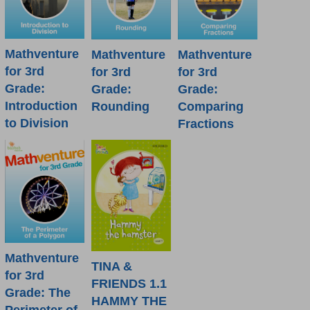
Mathventure
Mathventure
Mathventure
for 3rd
for 3rd
for 3rd
Grade:
Grade:
Grade:
Introduction
Rounding
Comparing
to Division
Fractions
Mathventure
TINA &
for 3rd
FRIENDS 1.1
Grade: The
HAMMY THE