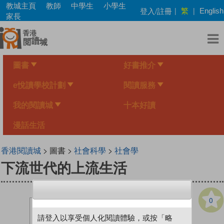
Skip
教城主頁
教師
中學生
小學生
繁
登入/註冊
|
|
English
to
家長
main
content
圖書
好書推介
e悅讀學校計劃
閱讀服務
我的閱讀城
十本好讀
漫話生活
香港閱讀城
> 圖書 >
社會科學
>
社會學
下流世代的上流生活
0
請登入以享受個人化閱讀體驗，或按「略