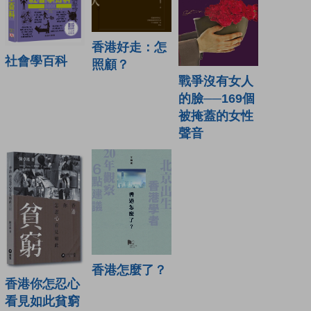
香港好走：怎
社會學百科
照顧？
戰爭沒有女人
的臉──169個
被掩蓋的女性
聲音
香港怎麼了？
香港你怎忍心
看見如此貧窮