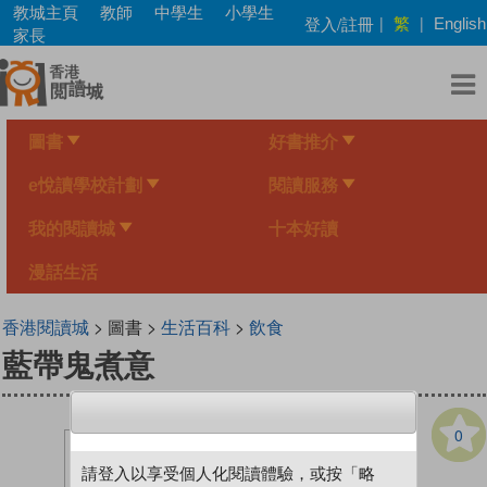
Skip
教城主頁
教師
中學生
小學生
繁
登入/註冊
|
|
English
to
家長
main
content
圖書
好書推介
e悅讀學校計劃
閱讀服務
我的閱讀城
十本好讀
漫話生活
香港閱讀城
> 圖書 >
生活百科
>
飲食
藍帶鬼煮意
0
請登入以享受個人化閱讀體驗，或按「略