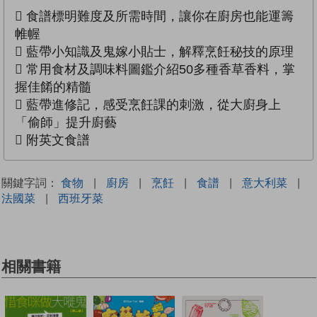
 食譜標明難度及所需時間，讓你在廚房也能運籌
帷幄
 藍帶小知識及鬼嫁小貼士，解釋烹飪秘技的原理
 常用食材及調味料圖鑑介紹50多種香草香料，掌
握佳餚的精髓
 藍帶進修記，感受烹飪課的刺激，從大廚身上
「偷師」提升廚藝
 附英文食譜
關鍵字詞：
食物
|
廚房
|
烹飪
|
食譜
|
意大利菜
|
法國菜
|
西班牙菜
相關書籍