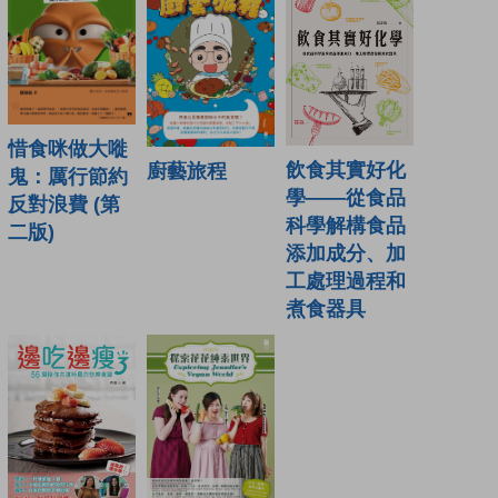
惜食咪做大嘥
飲食其實好化
廚藝旅程
鬼：厲行節約
學——從食品
反對浪費 (第
科學解構食品
二版)
添加成分、加
工處理過程和
煮食器具