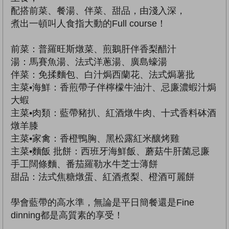
配搭前菜、餐湯、伴菜、甜品，由淺入深，
煮出一頓叫人食指大動的Full course！
前菜：普羅旺斯燉菜、煎鵝肝伴香梨醋汁
湯：馬賽魚湯、法式洋蔥湯、廣島蠔湯
伴菜：免揉麵包、白汁焗西蘭花、法式焗薯批
主菜•海鮮：香煎帶子伴檸檬牛油汁、忌廉濃蝦汁焗
大蝦
主菜•肉類：藍帶豬扒、紅酒燉牛肉、十式香料砵酒
燉羊膝
主菜•家禽：香橙鴨胸、黑松露紅米釀烤雞
主菜•麵飯 批餅：西班牙海鮮飯、蘑菇牛肝菌忌廉
手工闊條麵、番茄羅勒水牛芝士薄餅
甜品：法式焦糖燉蛋、紅酒煮梨、橙酒可麗餅
學會藍帶的高水準，無論是平日簡餐還是Fine
dinning都是高質素的享受！