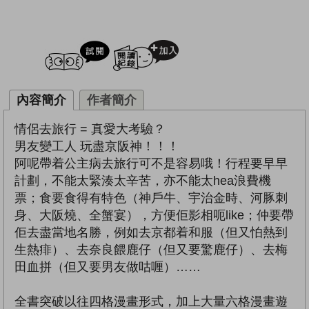
試閲
加入閱讀紀錄
內容簡介
作者簡介
情侶去旅行 = 真愛大考驗？
男友變工人 玩盡京阪神！！！
阿呢帶着公主病去旅行可不是容易哦！行程要早早
計劃，不能太緊湊太辛苦，亦不能太hea浪費機
票；食要食得有特色（神戶牛、宇治金時、河豚刺
身、大阪燒、全蟹宴），方便佢影相呃like；仲要帶
佢去盡當地名勝，例如去京都着和服（但又怕熱到
生熱痱）、去奈良餵鹿仔（但又要驚鹿仔）、去梅
田血拼（但又要男友做咕喱）……
全書突破以往四格漫畫形式，加上大量六格漫畫遊