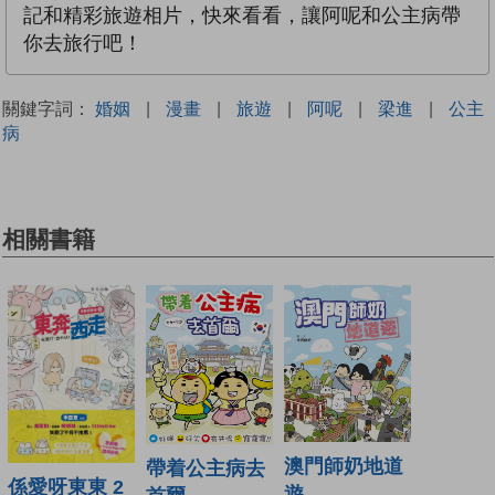
記和精彩旅遊相片，快來看看，讓阿呢和公主病帶
你去旅行吧！
關鍵字詞：
婚姻
|
漫畫
|
旅遊
|
阿呢
|
梁進
|
公主
病
相關書籍
澳門師奶地道
帶着公主病去
係愛呀東東 2
遊