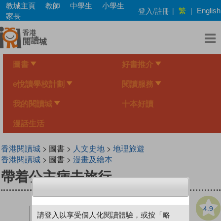
Skip
教城主頁
教師
中學生
小學生
繁
登入/註冊
|
|
English
to
家長
main
content
圖書
好書推介
e悅讀學校計劃
閱讀服務
我的閱讀城
十本好讀
漫話生活
香港閱讀城
> 圖書 >
人文史地
>
地理旅遊
香港閱讀城
> 圖書 >
漫畫及繪本
帶着公主病去旅行
4.9
請登入以享受個人化閱讀體驗，或按「略