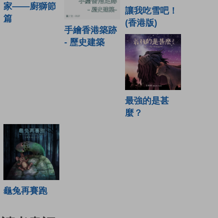
家——廚獅節
讓我吃雪吧！
篇
(香港版)
手繪香港築跡
- 歷史建築
最強的是甚
麼？
龜兔再賽跑