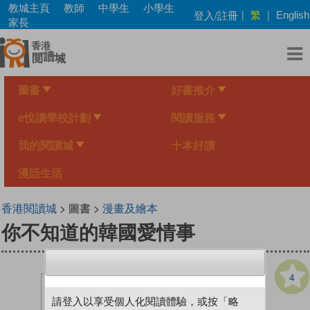
Skip
教城主頁
教師
中學生
小學生
繁
登入/註冊
|
|
English
to
家長
main
content
圖書
好書推介
e悅讀學校計劃
閱讀服務
我的閱讀城
十本好讀
漫話生活
香港閱讀城
> 圖書 >
漫畫及繪本
你不知道的韓國愛情事
4
請登入以享受個人化閱讀體驗，或按「略