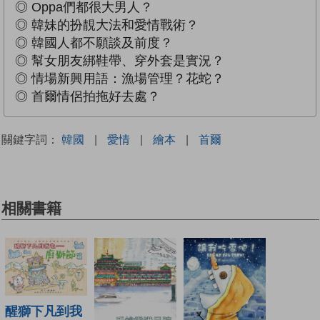
◎ Oppa們都很大男人？
◎ 韓妹的扮靚大法和愛情戰術？
◎ 韓國人都不願談及前度？
◎ 幫女朋友綁鞋帶、穿外套是實況？
◎ 情場新興用語：漁場管理？花蛇？
◎ 首爾情侶拍拖好去處？
關鍵字詞：
韓國
|
愛情
|
繪本
|
首爾
相關書籍
醒獅下凡到我