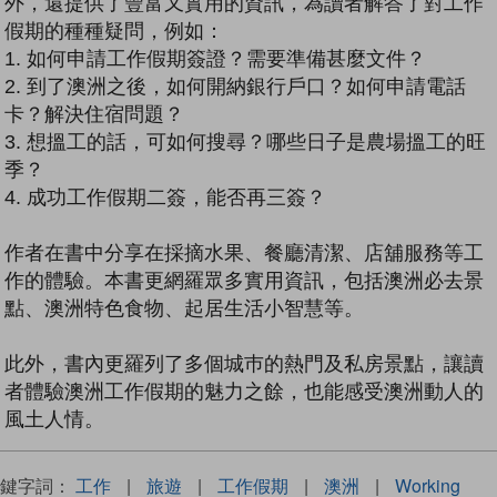
外，還提供了豐富又實用的資訊，為讀者解答了對工作
假期的種種疑問，例如：
1. 如何申請工作假期簽證？需要準備甚麼文件？
2. 到了澳洲之後，如何開納銀行戶口？如何申請電話
卡？解決住宿問題？
3. 想搵工的話，可如何搜尋？哪些日子是農場搵工的旺
季？
4. 成功工作假期二簽，能否再三簽？
作者在書中分享在採摘水果、餐廳清潔、店舖服務等工
作的體驗。本書更網羅眾多實用資訊，包括澳洲必去景
點、澳洲特色食物、起居生活小智慧等。
此外，書內更羅列了多個城巿的熱門及私房景點，讓讀
者體驗澳洲工作假期的魅力之餘，也能感受澳洲動人的
風土人情。
關鍵字詞：
工作
|
旅遊
|
工作假期
|
澳洲
|
Working