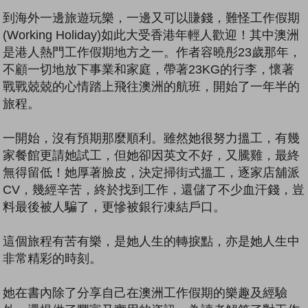
到海外一邊旅遊玩樂，一邊又可以賺錢，難怪工作假期
(Working Holiday)如此大受香港年輕人歡迎！其中澳洲
是港人熱門工作假期地方之一。作者容曉彤23歲那年，
不顧一切地放下事業和家庭，帶著23KG的行李，懷著
戰戰兢兢的心情踏上飛往澳洲的航班，開始了一年半的
旅程。
一開始，沒有預期那麼順利。雖然她很努力搵工，有幾
家餐館更請她試工，但她卻因英文不好，又騰雞，最終
無得留低！她厚著臉皮，決定掃街式搵工，逐家店舖派
CV，幾經辛苦，終於找到工作，還儲了不少血汗錢，豈
料最後被人騙了，更慘被銀行凍結戶口。
這個旅程有苦有樂，是她人生的轉捩點，亦是她人生中
非常精彩的時刻。
她在書內除了分享自己在澳洲工作假期的樂趣及經驗