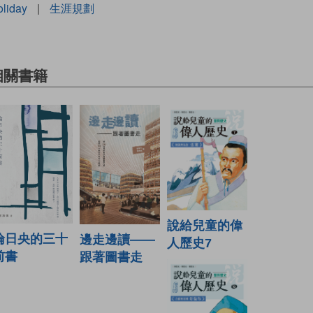
liday
|
生涯規劃
相關書籍
說給兒童的偉
倫日央的三十
邊走邊讀——
人歷史7
前書
跟著圖書走