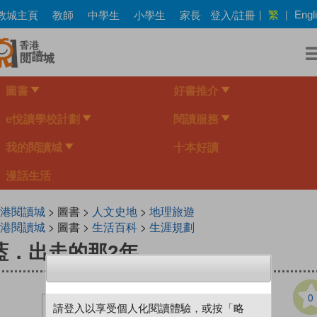
Skip
繁
教城主頁
教師
中學生
小學生
家長
登入/註冊
|
|
Engl
to
main
content
圖書
好書推介
e悅讀學校計劃
閱讀服務
我的閱讀城
十本好讀
漫話生活
港閱讀城
> 圖書 >
人文史地
>
地理旅遊
港閱讀城
> 圖書 >
生活百科
>
生涯規劃
藍．出走的那2年
0
請登入以享受個人化閱讀體驗，或按「略