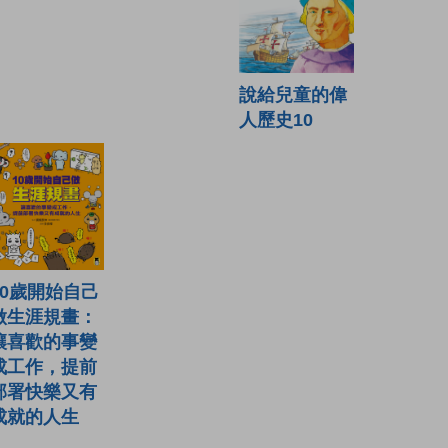
說給兒童的偉
人歷史10
10歲開始自己
做生涯規畫：
讓喜歡的事變
成工作，提前
部署快樂又有
成就的人生