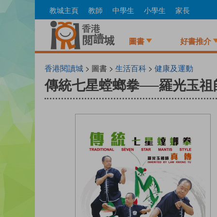
Skip
教城主頁
教師
中學生
小學生
家長
to
main
content
圖書
好書推介
香港閱讀城
> 圖書 >
生活百科
>
健康及運動
傳統七星螳螂拳──羅光玉祖