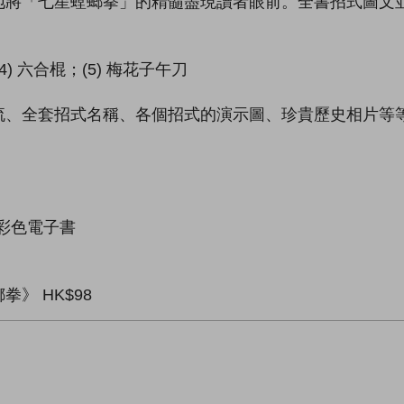
地將「七星螳螂拳」的精髓盡現讀者眼前。全書招式圖文
(4) 六合棍；(5) 梅花子午刀
流、全套招式名稱、各個招式的演示圖、珍貴歷史相片等
彩色電子書
》 HK$98