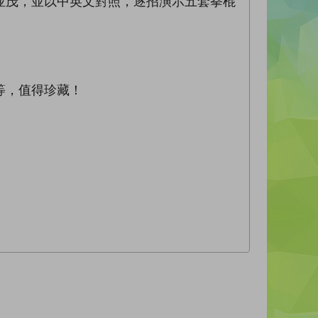
並茂，並以中英文對照，逐招演示五套拳棍
等，值得珍藏！