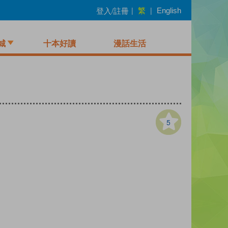
繁
登入/註冊
|
|
English
城
十本好讀
漫話生活
5