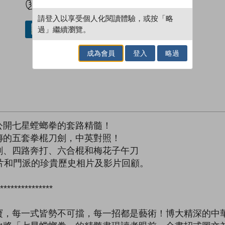
請登入以享受個人化閱讀體驗，或按「略
過」繼續瀏覽。
借閱實體書
成為會員
登入
略過
公開七星螳螂拳的套路精髓！
傳的五套拳棍刀劍，中英對照！
劍、四路奔打、六合棍和梅花子午刀
片和門派的珍貴歷史相片及影片回顧。
***************
寶，每一式皆勢不可擋，每一招都是藝術！博大精深的中