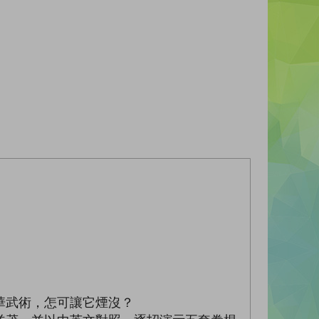
華武術，怎可讓它煙沒？