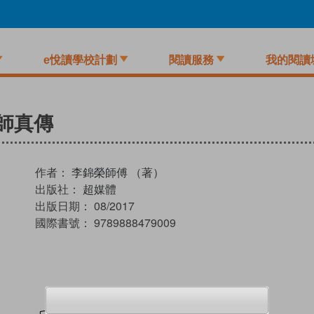
e悅讀學校計劃
閱讀服務
我的閱讀
師真傳
作者：
李錦榮師傅 （著）
出版社：
超媒體
出版日期：
08/2017
國際書號：
9789888479009
試閲
加入閱讀紀錄