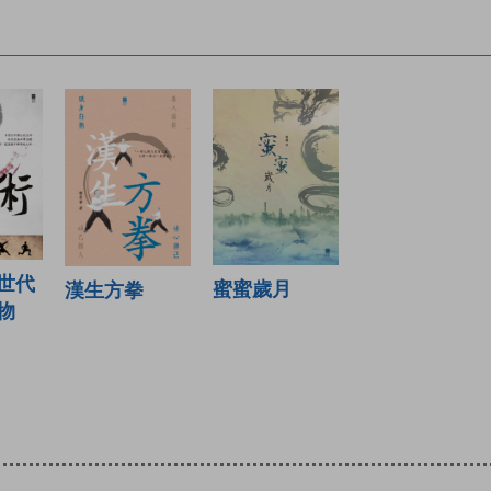
世代
蜜蜜歲月
漢生方拳
物