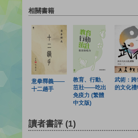
相關書籍
教育、行動、
武術：跨
意拳釋義——
茁壯——吃出
的文化禮
十二趟手
免疫力 (繁體
中文版)
讀者書評
(1)