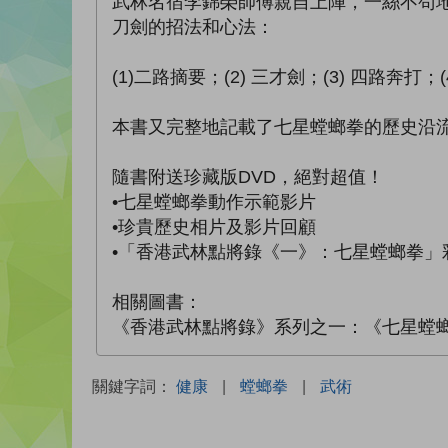
武林名宿李錦榮師傅親自上陣，一絲不苟
刀劍的招法和心法：
(1)二路摘要；(2) 三才劍；(3) 四路奔打；
本書又完整地記載了七星螳螂拳的歷史沿
隨書附送珍藏版DVD，絕對超值！
•七星螳螂拳動作示範影片
•珍貴歷史相片及影片回顧
•「香港武林點將錄《一》：七星螳螂拳」
相關圖書：
《香港武林點將錄》系列之一：《七星螳螂拳
關鍵字詞：
健康
|
螳螂拳
|
武術