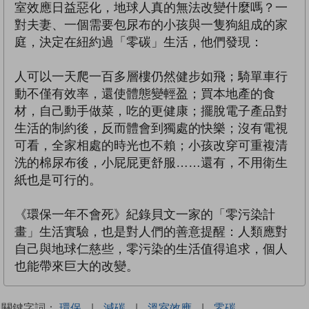
室效應日益惡化，地球人真的無法改變什麼嗎？一
對夫妻、一個需要包尿布的小孩與一隻狗組成的家
庭，決定在紐約過「零碳」生活，他們發現：
人可以一天爬一百多層樓仍然健步如飛；騎單車行
動不僅有效率，還使體態變輕盈；買本地產的食
材，自己動手做菜，吃的更健康；擺脫電子產品對
生活的制約後，反而體會到獨處的快樂；沒有電視
可看，全家相處的時光也不賴；小孩改穿可重複清
洗的棉尿布後，小屁屁更舒服……還有，不用衛生
紙也是可行的。
《環保一年不會死》紀錄貝文一家的「零污染計
畫」生活實驗，也是對人們的善意提醒：人類應對
自己與地球仁慈些，零污染的生活值得追求，個人
也能帶來巨大的改變。
關鍵字詞：
環保
|
減碳
|
溫室效應
|
零碳