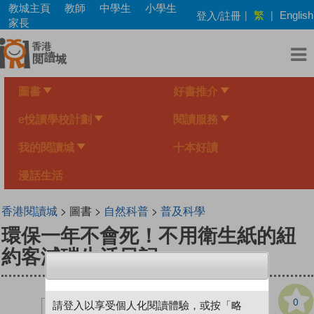
Skip
教城主頁
教師
中學生
小學生
繁
登入/註冊
|
|
English
to
家長
main
content
圖書
好書推介
e悅讀學校計劃
閱讀服務
我的閱讀城
十本好讀
漫話生活
香港閱讀城
> 圖書 >
自然科普
>
普及科學
環保一年不會死！不用衛生紙的紐
約客減碳生活日記
0
請登入以享受個人化閱讀體驗，或按「略