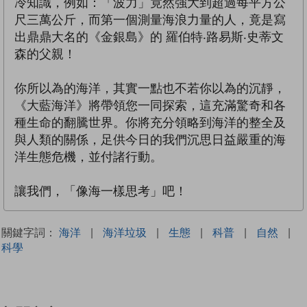
冷知識，例如：「波力」竟然強大到超過每平方公
尺三萬公斤，而第一個測量海浪力量的人，竟是寫
出鼎鼎大名的《金銀島》的 羅伯特‧路易斯‧史蒂文
森的父親！
你所以為的海洋，其實一點也不若你以為的沉靜，
《大藍海洋》將帶領您一同探索，這充滿驚奇和各
種生命的翻騰世界。你將充分領略到海洋的整全及
與人類的關係，足供今日的我們沉思日益嚴重的海
洋生態危機，並付諸行動。
讓我們，「像海一樣思考」吧！
關鍵字詞：
海洋
|
海洋垃圾
|
生態
|
科普
|
自然
|
科學