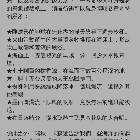
光，以及豐富的想像力之下，一幕幕令人終身難忘
的景象躍然紙上，讀者彷彿可以親身體驗各種奇特
的景象：
★剛成形的地球在無止盡的滿天陰霾下逐步冷卻。
★火山活動產生的大量噴發物堆積在海床上，形成
崇山峻嶺和荒涼的峽谷。
★海面上一隻隻發光的烏賊，像一盞盞大水銀電
燈。
★七十噸重的抹香鯨，在海面下數百公尺深的地
方，與十五公尺長的大王烏賊搏鬥。
★蜘蛛利用蛛絲結成降落傘，隨風飄流，遷移到其
他島嶼。
★墨西哥灣流上順風的帆船，竟然無法前進只能後
退。
★在日落時分，從水聽器中聽見黃花魚的大合唱。
除此之外，瑞秋．卡森還告訴我們一些海洋的有趣