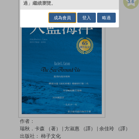
3.6
過」繼續瀏覽。
成為會員
登入
略過
作者：
瑞秋．卡森 （著）
|
方淑惠 （譯）
|
余佳玲 （譯）
出版社：
柿子文化