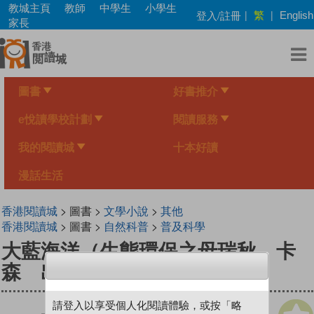
Skip
教城主頁
教師
中學生
小學生
繁
登入/註冊
|
|
English
to
家長
main
content
圖書
好書推介
e悅讀學校計劃
閱讀服務
我的閱讀城
十本好讀
漫話生活
香港閱讀城
> 圖書 >
文學小說
>
其他
香港閱讀城
> 圖書 >
自然科普
>
普及科學
大藍海洋（生態環保之母瑞秋．卡
森 出版65週年紀念版）
請登入以享受個人化閱讀體驗，或按「略