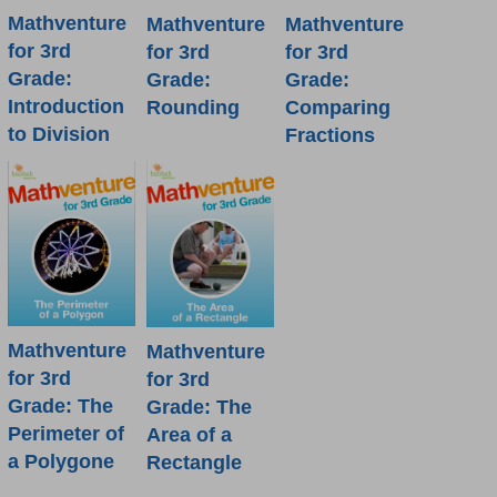
Mathventure
Mathventure
Mathventure
for 3rd
for 3rd
for 3rd
Grade:
Grade:
Grade:
Introduction
Rounding
Comparing
to Division
Fractions
Mathventure
Mathventure
for 3rd
for 3rd
Grade: The
Grade: The
Perimeter of
Area of a
a Polygone
Rectangle