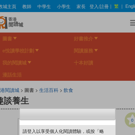
Skip
繁
教城主頁
教師
中學生
小學生
家長
登入/註冊
|
|
Engl
to
main
content
圖書
好書推介
e悅讀學校計劃
閱讀服務
我的閱讀城
十本好讀
漫話生活
港閱讀城
> 圖書 >
生活百科
>
飲食
趣談養生
0
請登入以享受個人化閱讀體驗，或按「略