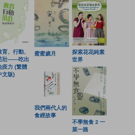
教育、行動、
探索花花純素
蜜蜜歲月
茁壯——吃出
世界
免疫力 (繁體
中文版)
我們兩代人的
食經故事
不學無食 2 一
菜一路