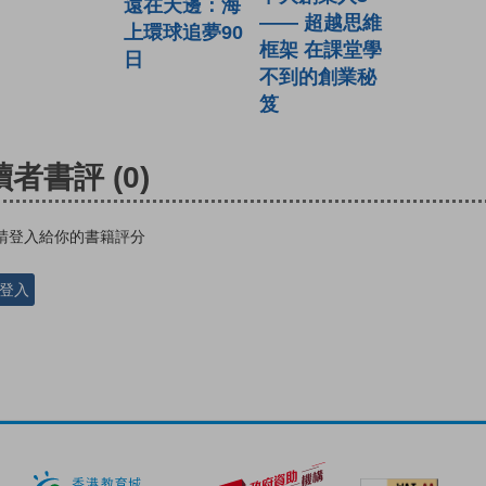
遠在天邊：海
—— 超越思維
上環球追夢90
框架 在課堂學
日
不到的創業秘
笈
讀者書評
(0)
請登入給你的書籍評分
登入