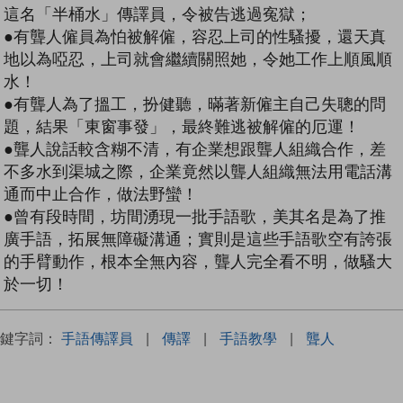
這名「半桶水」傳譯員，令被告逃過寃獄；
●有聾人僱員為怕被解僱，容忍上司的性騷擾，還天真
地以為啞忍，上司就會繼續關照她，令她工作上順風順
水！
●有聾人為了搵工，扮健聽，暪著新僱主自己失聰的問
題，結果「東窗事發」，最終難逃被解僱的厄運！
●聾人說話較含糊不清，有企業想跟聾人組織合作，差
不多水到渠城之際，企業竟然以聾人組織無法用電話溝
通而中止合作，做法野蠻！
●曾有段時間，坊間湧現一批手語歌，美其名是為了推
廣手語，拓展無障礙溝通；實則是這些手語歌空有誇張
的手臂動作，根本全無內容，聾人完全看不明，做騷大
於一切！
關鍵字詞：
手語傳譯員
|
傳譯
|
手語教學
|
聾人