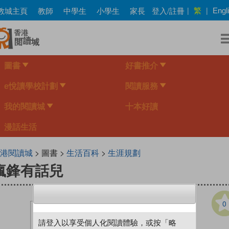
Skip
繁
教城主頁
教師
中學生
小學生
家長
登入/註冊
|
|
Engl
to
main
content
圖書
好書推介
e悅讀學校計劃
閱讀服務
我的閱讀城
十本好讀
漫話生活
港閱讀城
> 圖書 >
生活百科
>
生涯規劃
瘋鋒有話兒
0
請登入以享受個人化閱讀體驗，或按「略