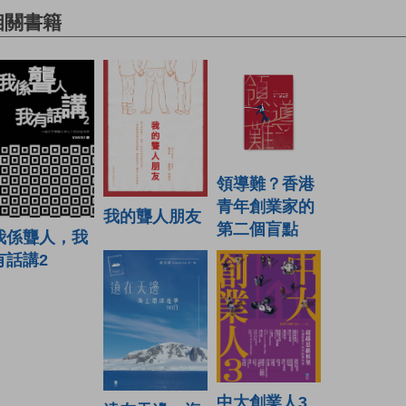
相關書籍
領導難？香港
青年創業家的
我的聾人朋友
第二個盲點
我係聾人，我
有話講2
中大創業人3