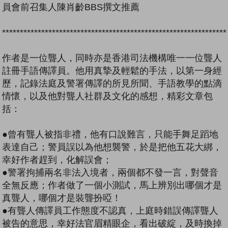
員會前召集人陳肖齡BBS撰文推薦
***************************************************************
作者是一位聾人，同時亦是香港司法機構唯一一位聾人
註冊手語傳譯員。他用真摯及輕鬆的手法，以第一身經
歷，記錄法庭及警署傳譯的所見所聞、手語教學的點滴
情懷，以及他對聾人社群及文化的感想，精彩文章包
括：
●曾有聾人被指非禮，他有口說難言，只能手舞足蹈地
表達自己；警員誤以為他想襲警，於是把他五花大綁，
幸好作者趕到，化解誤會；
●警署拘捕兩名非法入境者，兩個都不發一言，對聲音
全無反應；作者做了一個小測試，馬上辨別出哪個才是
真聾人，哪個才是裝聾扮啞！
●有聾人傳譯員工作態度不認真，上庭時錯誤傳譯聾人
被告的意思，幸好法官眉精眼企，看出破綻，及時換掉