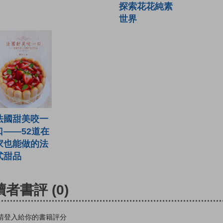
探索花花純素
世界
法國甜美咬一
口——52道在
家也能做的法
式甜品
讀者書評
(0)
請登入給你的書籍評分