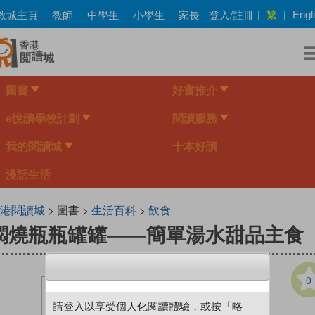
Skip
繁
教城主頁
教師
中學生
小學生
家長
登入/註冊
|
|
Engl
to
main
content
圖書
好書推介
e悅讀學校計劃
閱讀服務
我的閱讀城
十本好讀
漫話生活
港閱讀城
> 圖書 >
生活百科
>
飲食
燜燒瓶瓶罐罐——簡單湯水甜品主食
0
請登入以享受個人化閱讀體驗，或按「略