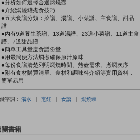
●分析如何選擇合適燜燒壺
●介紹燜燒罐煮食技巧
●五大食譜分類：菜譜、湯譜、小菜譜、主食譜、甜品
譜
●內有9道養生茶譜、13道湯譜、23道小菜譜、11道主食
譜、7道甜品譜
●簡單工具量度食譜份量
●用最簡便方法燜煮確保原汁原味
●每份食譜清楚列明燜燒時間、熱壺需求、煮燜次序
●附有食材購買清單、食材和調味料介紹等實用資料，
簡單易用
關鍵字詞：
湯水
|
烹飪
|
食譜
|
燜燒罐
相關書籍