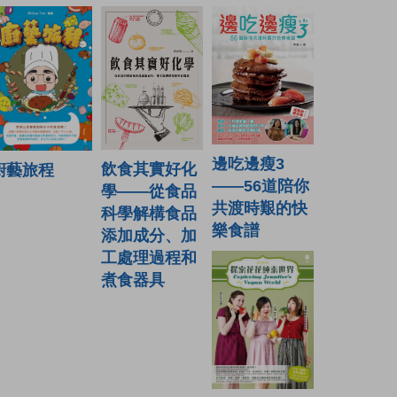
邊吃邊瘦3
飲食其實好化
廚藝旅程
——56道陪你
學——從食品
共渡時艱的快
科學解構食品
樂食譜
添加成分、加
工處理過程和
煮食器具