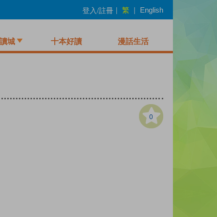
繁
登入/註冊
|
|
English
讀城
十本好讀
漫話生活
0