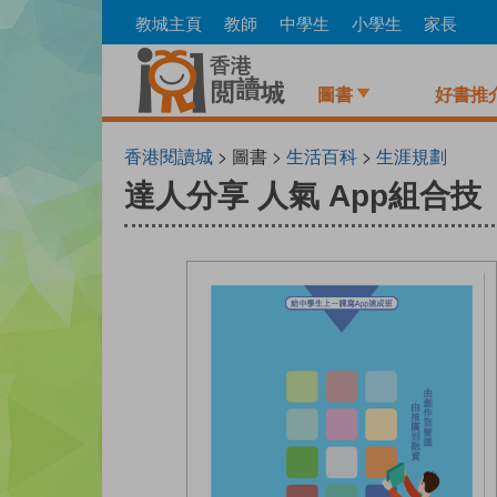
Skip
教城主頁
教師
中學生
小學生
家長
to
main
content
圖書
好書推
香港閱讀城
> 圖書 >
生活百科
>
生涯規劃
達人分享 人氣 App組合技