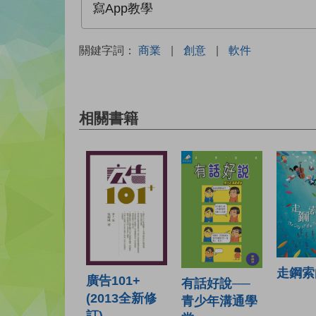
寫App教學
關鍵字詞：
商業
|
創意
|
軟件
相關書籍
走鋼索
廣告101+
有話好說──
(2013全新修
青少年溝通學
訂)