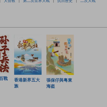
|
大營救
|
第二次世界大戰
|
抗日歷史
|
二次大戰
百戰
香港新界五大
張保仔與粤東
族
海盗