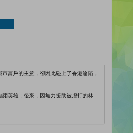
城市富戶的主意，卻因此碰上了香港淪陷，
詡英雄；後來，因無力援助被虐打的林