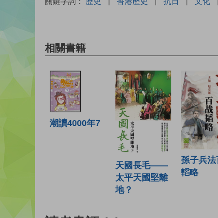
關鍵字詞：
歷史
|
香港歷史
|
抗日
|
文化
相關書籍
潮讀4000年7
孫子兵法
天國長毛——
轁略
太平天國堅離
地？