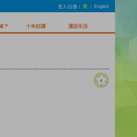
繁
登入/註冊
|
|
English
城
十本好讀
漫話生活
4