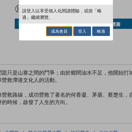
試閲
加入閱讀紀錄
請登入以享受個人化閱讀體驗，或按「略
過」繼續瀏覽。
借閱實體書
加入／閱讀電子書
成為會員
登入
略過
問題只是山寨之間的鬥爭；由於鄉間油水不足，他開始打
隊營救滯港文化人的活動。
救路線，成功營救了著名的何香凝、茅盾、蔡楚生，自
舒的時候，啟發了人生的方向。