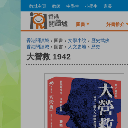
Skip
教城主頁
教師
中學生
小學生
家長
to
main
content
圖書
好書推介
香港閱讀城
> 圖書 >
文學小說
>
歷史武俠
香港閱讀城
> 圖書 >
人文史地
>
歷史
大營救 1942