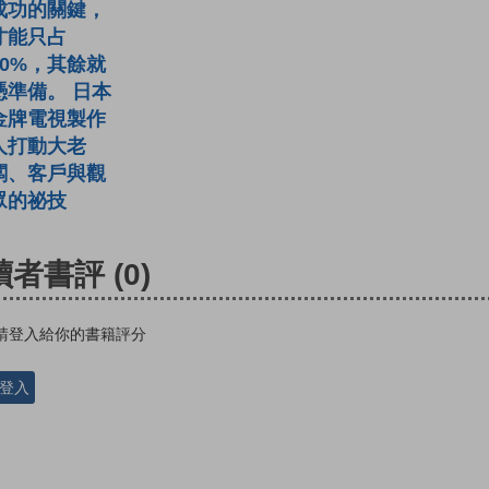
成功的關鍵，
才能只占
10%，其餘就
憑準備。 日本
金牌電視製作
人打動大老
闆、客戶與觀
眾的祕技
讀者書評
(0)
請登入給你的書籍評分
登入