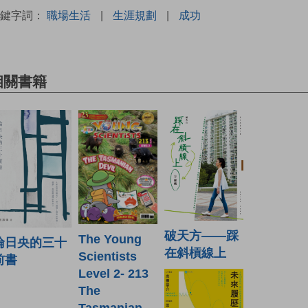
關鍵字詞：
職場生活
|
生涯規劃
|
成功
相關書籍
破天方——踩
The Young
倫日央的三十
在斜槓線上
Scientists
前書
Level 2- 213
The
Tasmanian