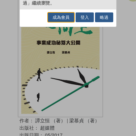
過」繼續瀏覽。
成為會員
登入
略過
作者：
譚立恒 （著）
|
梁慕貞 （著）
出版社：
超媒體
出版日期：
05/2017