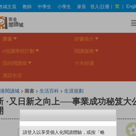
Skip
繁
教城主頁
教師
中學生
小學生
家長
登入/註冊
|
|
Engl
to
main
content
圖書
好書推介
e悅讀學校計劃
閱讀服務
我的閱讀城
十本好讀
漫話生活
港閱讀城
> 圖書 >
生活百科
>
生涯規劃
新 ·又日新之向上──事業成功秘笈大
開
0
請登入以享受個人化閱讀體驗，或按「略