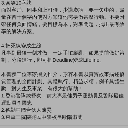
3.含笑10字訣
面對客戶、同事和上司時，少講廢話，要一矢中的，盡
量在首十個字內使對方知道他需要做甚麼行動。不要附
帶任何負面情緒，要目標為本，對準問題，找出最有效
率的解決方案。
4.把死線變成生線
凡事到最後一刻才做，一定手忙腳亂；如果提前做好策
劃，分段進行，即可把Deadline變成Lifeline。
本書獲三位專家撰文推介，形容本書以實質故事描述優
質管理的全面計劃、具體執行、精益求精，例子具體生
動，對人生及事業，有很大的幫助！
1.香港警隊總督察，前大專最佳男子運動員及警隊最佳
運動員李國忠
2.德勤中國合伙人陳旻
3.東華三院陳兆民中學校長歐陽淑蘭