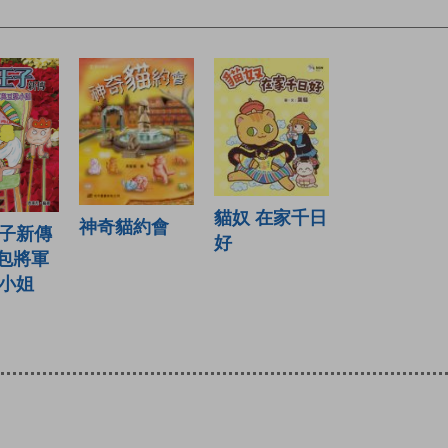
貓奴 在家千日
神奇貓約會
子新傳
好
角包將軍
小姐