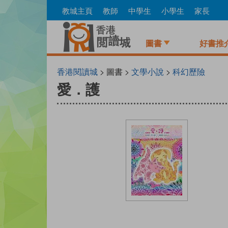
Skip
教城主頁
教師
中學生
小學生
家長
to
main
content
圖書
好書推
香港閱讀城
> 圖書 >
文學小說
>
科幻歷險
愛．護