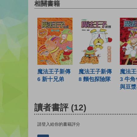
相關書籍
魔法王子新傳
魔法王子新傳
魔法王
6 新十兄弟
8 麵包探險隊
3 牛
與豆漿
讀者書評
(12)
請登入給你的書籍評分