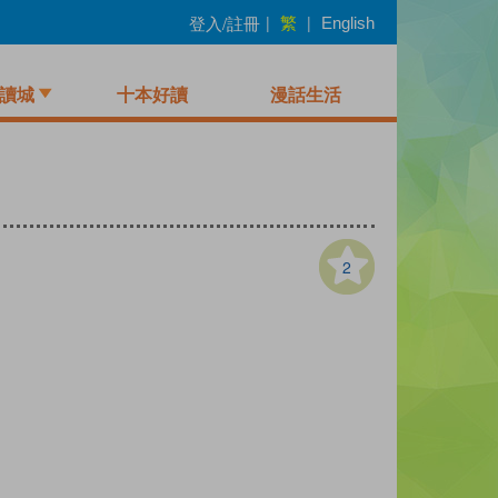
繁
登入/註冊
|
|
English
讀城
十本好讀
漫話生活
2