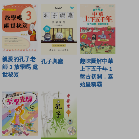
親愛的孔子老
趣味圖解中華
孔子與塵
師 3 放學嗎 處
上下五千年 1
世秘笈
盤古初開．秦
始皇稱霸