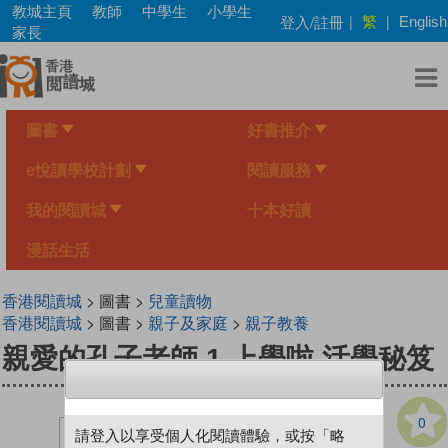
Skip
教城主頁
教師
中學生
小學生
繁
登入/註冊
|
|
English
to
家長
main
content
圖書
好書推介
e悅讀學校計劃
閱讀服務
我的閱讀城
十本好讀
漫話生活
香港閱讀城
> 圖書 >
兒童讀物
香港閱讀城
> 圖書 >
親子及家庭
>
親子教養
親愛的孔子老師 1 上學啦 活學秘笈
0
請登入以享受個人化閱讀體驗，或按「略