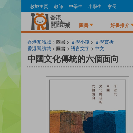
Skip
教城主頁
教師
中學生
小學生
家長
to
main
content
圖書
好書推介
香港閱讀城
> 圖書 >
文學小說
>
文學賞析
香港閱讀城
> 圖書 >
語言文字
>
中文
中國文化傳統的六個面向