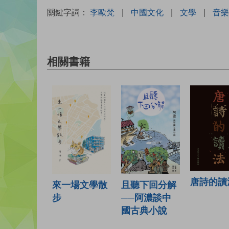
關鍵字詞：
李歐梵
|
中國文化
|
文學
|
音樂
相關書籍
唐詩的讀
且聽下回分解
來一場文學散
──阿濃談中
步
國古典小說