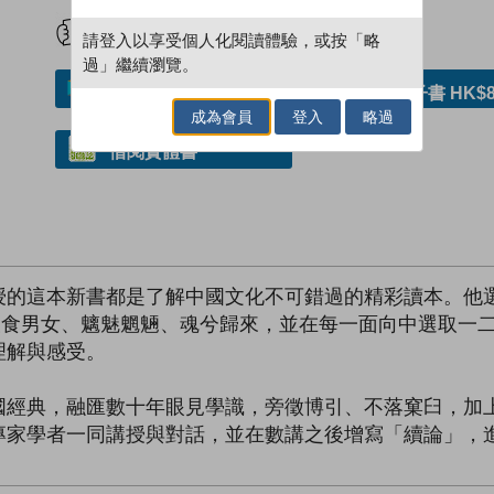
試閲
加入閱讀紀錄
請登入以享受個人化閱讀體驗，或按「略
過」繼續瀏覽。
加入／閱讀電子書
購買電子書 HK$8
成為會員
登入
略過
借閱實體書
授的這本新書都是了解中國文化不可錯過的精彩讀本。他
飲食男女、魑魅魍魎、魂兮歸來，並在每一面向中選取一
理解與感受。
國經典，融匯數十年眼見學識，旁徵博引、不落窠臼，加
專家學者一同講授與對話，並在數講之後增寫「續論」，