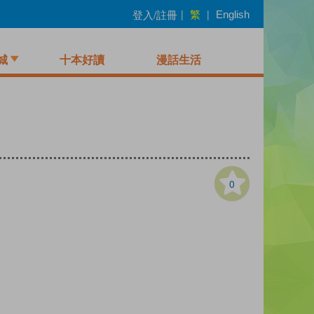
繁
登入/註冊
|
|
English
城
十本好讀
漫話生活
0