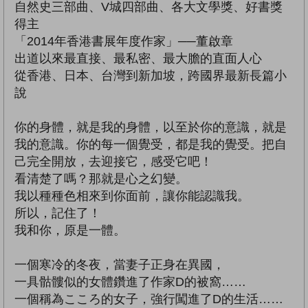
自然史三部曲、V城四部曲、各大文學獎、好書獎
得主
「2014年香港書展年度作家」──董啟章
出道以來最直接、最私密、最大膽的直面人心
從香港、日本、台灣到新加坡，跨國界最新長篇小
說
你的身體，就是我的身體，以至於你的意識，就是
我的意識。你的每一個覺受，都是我的覺受。把自
己完全開放，去迎接它，感受它吧！
看清楚了嗎？那就是心之幻變。
我以種種色相來到你面前，讓你能認識我。
所以，記住了！
我和你，原是一體。
一個寒冷的冬夜，當妻子正身在異國，
一具骷髏似的女體鑽進了作家D的被窩……
一個稱為こころ的女子，強行闖進了D的生活……