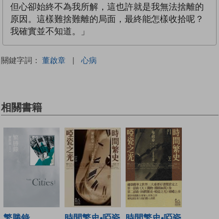
但心卻始終不為我所解，這也許就是我無法捨離的
原因。這樣難捨難離的局面，最終能怎樣收拾呢？
我確實並不知道。」
關鍵字詞：
董啟章
|
心病
相關書籍
繁勝錄
時間繁史•啞瓷
時間繁史•啞瓷