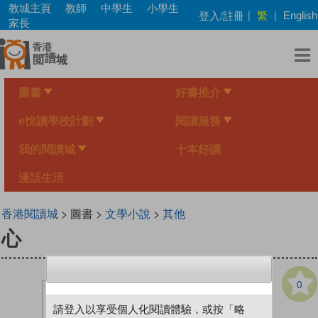
Skip
教城主頁
教師
中學生
小學生
繁
登入/註冊
|
|
English
to
家長
main
content
圖書
好書推介
e悅讀學校計劃
閱讀服務
我的閱讀城
十本好讀
漫話生活
香港閱讀城
> 圖書 >
文學小說
>
其他
心
0
請登入以享受個人化閱讀體驗，或按「略