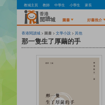
Skip
教城主頁
教師
中學生
小學生
家長
to
main
content
圖書
好書推介
香港閱讀城
> 圖書 >
文學小說
>
其他
那一隻生了厚繭的手