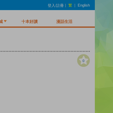
繁
登入/註冊
|
|
English
城
十本好讀
漫話生活
0