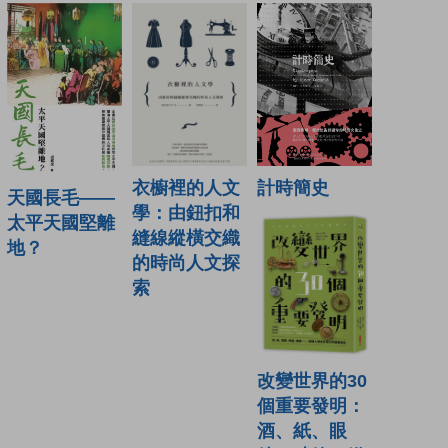
衣櫥裡的人文
計時簡史
天國長毛——
學：由鈕扣和
太平天國堅離
縫線縱橫交織
地？
的時尚人文探
索
改變世界的30
個重要發明：
酒、紙、眼