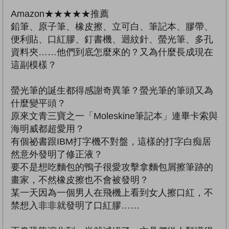
Amazon★★★★★推薦
鉛筆、原子筆、橡皮擦、立可白、筆記本、膠帶、
便利貼、口紅膠、釘書機、迴紋針、螢光筆、多孔
資料夾……他們到底怎麼來的？又為什麼長成現在
這副模樣？
螢光筆的誕生都得感謝奇異筆？螢光筆的筆頭又為
什麼變平頭？
原來文青三寶之一「Moleskine筆記本」連畢卡索與
海明威都超愛用？
有個祕書跟IBM打字機不對盤，這樣的打字白痴居
然意外發明了修正液？
要不是想吃麵包的鴨子很愛攻擊拿麵包屑擦筆跡的
畫家，不然橡皮擦也不會被發明？
某一天因為一個男人在飛機上看到女人擦口紅，不
禁想入非非就發明了口紅膠……