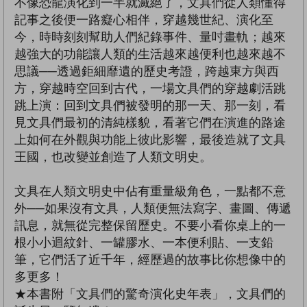
不像恐龍演化到一半就滅絕了，文具們從人類懂得
記事之後便一路癡心相伴，穿越幾世紀、演化至
今，時時刻刻幫助人們紀錄事件、量吋畫軌；越來
越強大的功能讓人類的生活越來越便利也越來越不
思議──透過鉅細靡遺的歷史考證，跨越東方與西
方，穿越時空回到古代，一場文具們的穿越劇活跳
跳上演：回到文具們被發明的那一天、那一刻，看
見文具們最初的清純樣貌，看著它們在演進的路途
上如何在外觀與功能上彼此影響，最後造就了文具
王國，也改變並創造了人類文明史。
文具在人類文明史中佔有重量級角色，一點都不意
外──如果沒有文具，人類便無法寫字、畫圖、傳遞
訊息，就無從完整保留歷史。不要小看你桌上的一
根小小迴紋針、一罐膠水、一本便利貼、一支鉛
筆，它們活了近千年，經歷過的故事比你想像中的
多更多！
★本書附「文具們的驚奇演化史年表」，文具們的