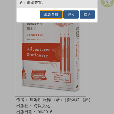
0
過」繼續瀏覽。
成為會員
登入
略過
作者：
詹姆斯‧沃德 （著）
|
鄭煥昇 （譯）
出版社：
時報文化
出版日期：
09/2015