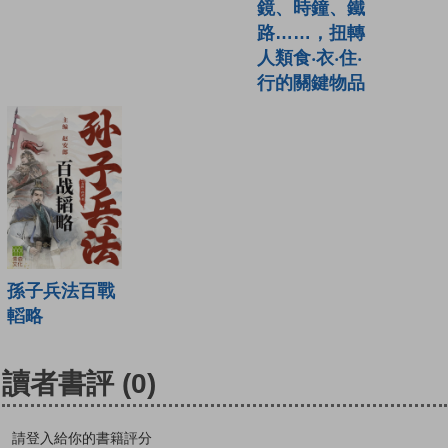
鏡、時鐘、鐵
路……，扭轉
人類食‧衣‧住‧
行的關鍵物品
孫子兵法百戰
轁略
讀者書評
(0)
請登入給你的書籍評分