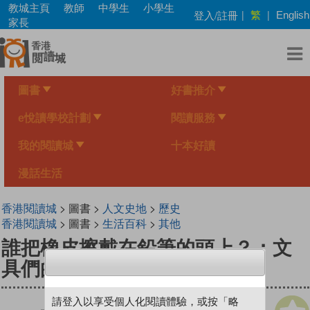
Skip
教城主頁
教師
中學生
小學生
繁
登入/註冊
|
|
English
to
家長
main
content
圖書
好書推介
e悅讀學校計劃
閱讀服務
我的閱讀城
十本好讀
漫話生活
香港閱讀城
> 圖書 >
人文史地
>
歷史
香港閱讀城
> 圖書 >
生活百科
>
其他
誰把橡皮擦戴在鉛筆的頭上？：文
具們的百年演化史
請登入以享受個人化閱讀體驗，或按「略