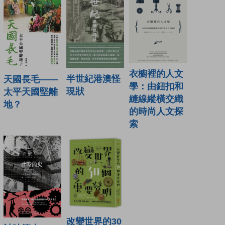
衣櫥裡的人文
半世紀港澳怪
天國長毛——
學：由鈕扣和
現狀
太平天國堅離
縫線縱橫交織
地？
的時尚人文探
索
改變世界的30