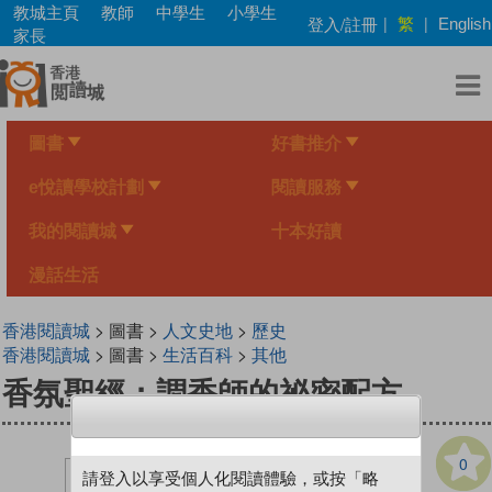
Skip
教城主頁
教師
中學生
小學生
繁
登入/註冊
|
|
English
to
家長
main
content
圖書
好書推介
e悅讀學校計劃
閱讀服務
我的閱讀城
十本好讀
漫話生活
香港閱讀城
> 圖書 >
人文史地
>
歷史
香港閱讀城
> 圖書 >
生活百科
>
其他
香氛聖經：調香師的祕密配方
0
請登入以享受個人化閱讀體驗，或按「略