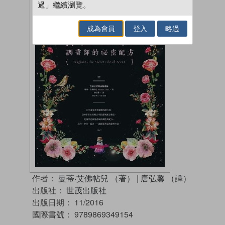
過」繼續瀏覽。
成為會員
登入
略過
作者：
曼蒂‧艾佛帖兒 （著）
|
唐弘馨 （譯）
出版社：
世茂出版社
出版日期：
11/2016
國際書號：
9789869349154