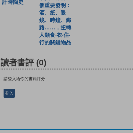
計時簡史
個重要發明：
酒、紙、眼
鏡、時鐘、鐵
路……，扭轉
人類食‧衣‧住‧
行的關鍵物品
讀者書評
(0)
請登入給你的書籍評分
登入