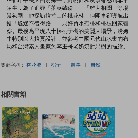
在都市中長大的湯姆牛，對桃樹和農事都感到非常
陌生，為了追尋「落英繽紛」、「雞犬相聞」等場
景氛圍，他探訪拉拉山的桃花林，但開車卻導航出
錯「遂迷不復得路」，只好買水蜜桃和桃枝回家觀
察。最後為呈現八十棵桃子樹的美麗大場景，湯姆
牛特別以大拉頁設計，並參考中國元代山水畫的布
局和台灣素人畫家吳李玉哥老奶奶對果樹的描繪。
關鍵字詞：
桃花源
|
桃子
|
農事
|
自然
相關書籍