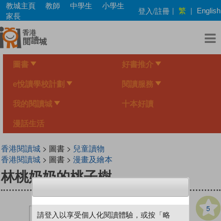
Skip
教城主頁
教師
中學生
小學生
繁
登入/註冊
|
|
English
to
家長
main
content
圖書
好書推介
e悅讀學校計劃
閱讀服務
我的閱讀城
十本好讀
漫話生活
香港閱讀城
> 圖書 >
兒童讀物
香港閱讀城
> 圖書 >
漫畫及繪本
林桃奶奶的桃子樹
5
請登入以享受個人化閱讀體驗，或按「略