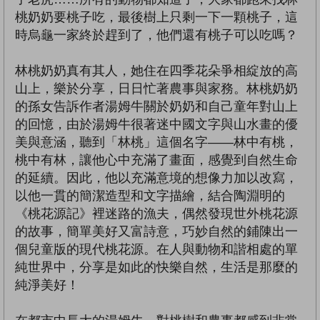
桃奶奶要桃子吃，最後樹上只剩一下一顆桃子，這
時烏龜一家終於趕到了，他們還有桃子可以吃嗎？
林桃奶奶真有其人，她住在四季花朵爭相綻放的高
山上，樂於分享，日日忙著農事與家務。林桃奶奶
的孫女告訴作者湯姆牛關於奶奶和自己童年對山上
的回憶，由於湯姆牛很著迷中國文字與山水畫的優
美與意涵，聽到「林桃」這個名字——林中有桃，
桃中有林，讓他心中充滿了畫面，感覺到自然生命
的延續。因此，他以充滿意境的想像力加以改寫，
以他一貫的簡潔造型和文字描繪，結合陶淵明的
《桃花源記》裡迷路的漁夫，偶然發現世外桃花源
的故事，簡單美好又富詩意，巧妙自然的鋪陳出一
個兒童版的現代桃花源。在人與動物和諧相處的單
純世界中，分享是如此的快樂自然，生活是那麼的
純淨美好！