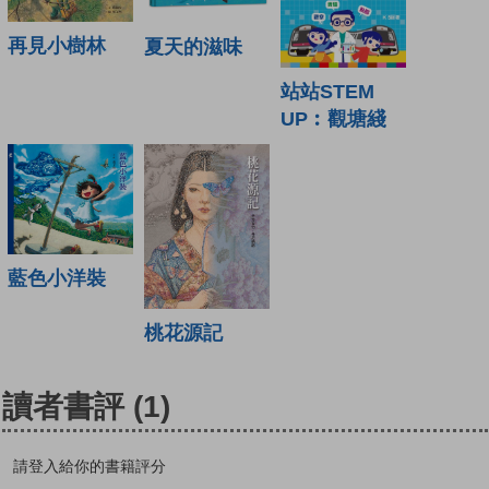
再見小樹林
夏天的滋味
站站STEM
UP︰觀塘綫
藍色小洋裝
桃花源記
讀者書評
(1)
請登入給你的書籍評分