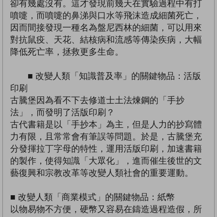
卻有幾處沒有。這才發現前幾天在實驗過程中有打
噴嚏，而噴嚏的鼻涕與口水等飛沫造成細菌死亡，
因而間接發現一種名為盤尼西林的細菌，可以用來
對抗鼠疫、天花、結核病和流感等傳染疾病，大幅
降低死亡率，拯救更多生命。
■ 改變人類「知識普及率」的關鍵物品：活版
印刷
古騰堡因為看不下去修道士土法煉鋼的「手抄
法」，而發明了活版印刷？
古代書籍是以「手抄本」為主，但是人力的抄寫體
力有限，且常常會有筆誤等問題。於是，古騰堡充
分發揮拉丁字母的特性，運用活版印刷，加速書籍
的製作，使得知識「大眾化」，進而催生後世的文
藝復興和宗教改革等改變人類社會的重要運動。
■ 改變人類「商業模式」的關鍵物品：紙幣
以物易物不方便，硬幣又容易在鑄造過程造假，所