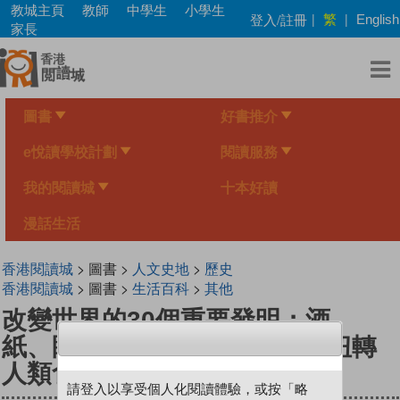
Skip
教城主頁
教師
中學生
小學生
繁
登入/註冊
|
|
English
to
家長
main
content
圖書
好書推介
e悅讀學校計劃
閱讀服務
我的閱讀城
十本好讀
漫話生活
香港閱讀城
> 圖書 >
人文史地
>
歷史
香港閱讀城
> 圖書 >
生活百科
>
其他
改變世界的30個重要發明：酒、
紙、眼鏡、時鐘、鐵路……，扭轉
人類食‧衣‧住‧行的關鍵物品
請登入以享受個人化閱讀體驗，或按「略