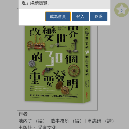
過」繼續瀏覽。
5
成為會員
登入
略過
作者：
池內了 （編）
|
造事務所 （編）
|
卓惠娟 （譯）
出版社：
采實文化