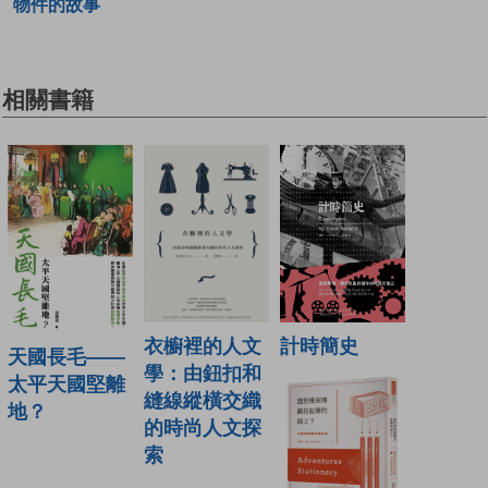
物件的故事
相關書籍
衣櫥裡的人文
計時簡史
天國長毛——
學：由鈕扣和
太平天國堅離
縫線縱橫交織
地？
的時尚人文探
索