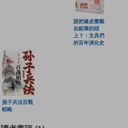
誰把橡皮擦戴
在鉛筆的頭
上？：文具們
的百年演化史
孫子兵法百戰
轁略